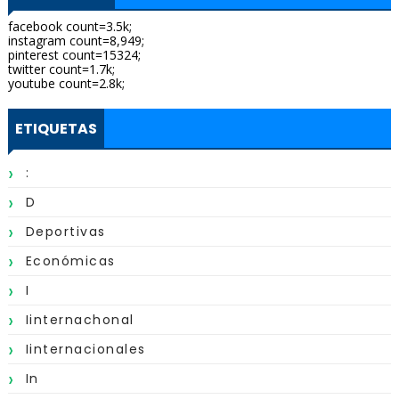
facebook count=3.5k;
instagram count=8,949;
pinterest count=15324;
twitter count=1.7k;
youtube count=2.8k;
ETIQUETAS
:
D
Deportivas
Económicas
I
Iinternachonal
Iinternacionales
In