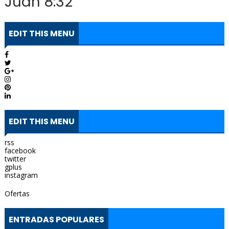
Juan 8:32
EDIT THIS MENU
EDIT THIS MENU
rss
facebook
twitter
gplus
instagram
Ofertas
ENTRADAS POPULARES