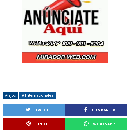
Atajos
# Iinternacionales
TWEET
COMPARTIR
PIN IT
WHATSAPP