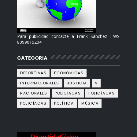
Para publicidad contacte a Frank Sànchez ; WS
8099015204
CATEGORIA
DEPORTIVAS
ECONÓMICAS
INTERNACIONALES
JUSTICIA
N
NACIONALES
POLICIACAS
POLICÌACAS
POLICÍACAS
POLÍTICA
MÙSICA