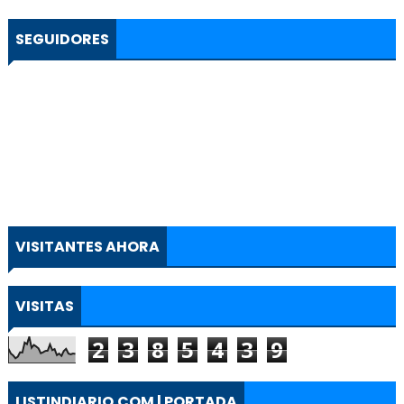
SEGUIDORES
VISITANTES AHORA
VISITAS
2
3
8
5
4
3
9
LISTINDIARIO.COM | PORTADA