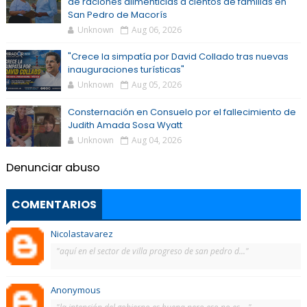
de raciones alimenticias a cientos de familias en
San Pedro de Macorís
Unknown
Aug 06, 2026
"Crece la simpatía por David Collado tras nuevas
inauguraciones turísticas"
Unknown
Aug 05, 2026
Consternación en Consuelo por el fallecimiento de
Judith Amada Sosa Wyatt
Unknown
Aug 04, 2026
Denunciar abuso
COMENTARIOS
Nicolastavarez
"aquí en el sector de villa progreso de san pedro d..."
Anonymous