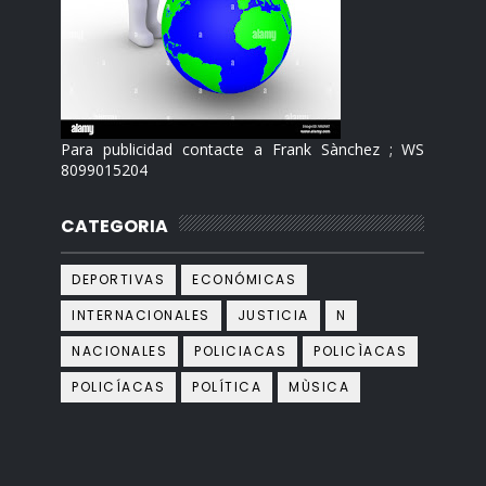
Para publicidad contacte a Frank Sànchez ; WS
8099015204
CATEGORIA
DEPORTIVAS
ECONÓMICAS
INTERNACIONALES
JUSTICIA
N
NACIONALES
POLICIACAS
POLICÌACAS
POLICÍACAS
POLÍTICA
MÙSICA