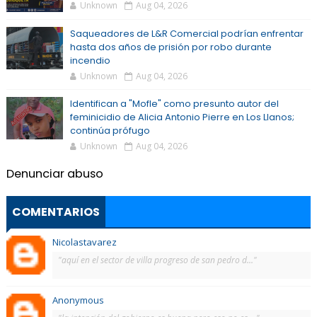
Unknown
Aug 04, 2026
Saqueadores de L&R Comercial podrían enfrentar
hasta dos años de prisión por robo durante
incendio
Unknown
Aug 04, 2026
Identifican a "Mofle" como presunto autor del
feminicidio de Alicia Antonio Pierre en Los Llanos;
continúa prófugo
Unknown
Aug 04, 2026
Denunciar abuso
COMENTARIOS
Nicolastavarez
"aquí en el sector de villa progreso de san pedro d..."
Anonymous