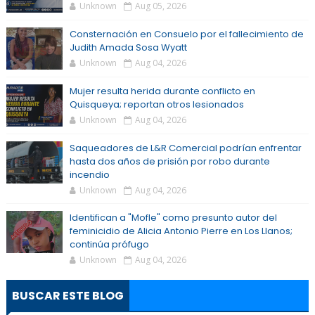
Unknown
Aug 05, 2026
Consternación en Consuelo por el fallecimiento de
Judith Amada Sosa Wyatt
Unknown
Aug 04, 2026
Mujer resulta herida durante conflicto en
Quisqueya; reportan otros lesionados
Unknown
Aug 04, 2026
Saqueadores de L&R Comercial podrían enfrentar
hasta dos años de prisión por robo durante
incendio
Unknown
Aug 04, 2026
Identifican a "Mofle" como presunto autor del
feminicidio de Alicia Antonio Pierre en Los Llanos;
continúa prófugo
Unknown
Aug 04, 2026
BUSCAR ESTE BLOG