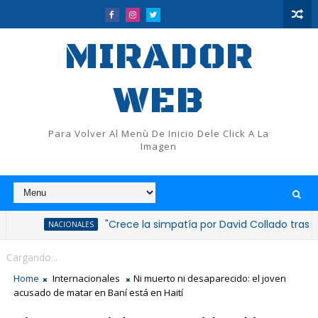
MIRADOR
WEB
Para Volver Al Menù De Inicio Dele Click A La
Imagen
"Crece la simpatía por David Collado tras nuevas in
NACIONALES
Identifican a "Mofle" como presunto autor del feminic
POLICIACAS
Cargando...
Home
Internacionales
Ni muerto ni desaparecido: el joven
acusado de matar en Baní está en Haití