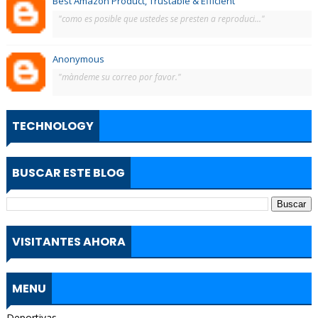
Best Amazon Product, Trustable & Efficient
"como es posible que ustedes se presten a reproduci..."
Anonymous
"màndeme su correo por favor."
TECHNOLOGY
BUSCAR ESTE BLOG
VISITANTES AHORA
MENU
Deportivas