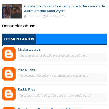
Consternación en Consuelo por el fallecimiento de
Judith Amada Sosa Wyatt
Unknown
Aug 04, 2026
Denunciar abuso
COMENTARIOS
Nicolastavarez
"aquí en el sector de villa progreso de san pedro d..."
Anonymous
"la intención del gobierno es buena.pero eso no es ..."
Ruddy Frías
"a propósito de la discusión que se ha generado por..."