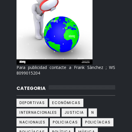
Para publicidad contacte a Frank Sànchez ; WS
8099015204
CATEGORIA
DEPORTIVAS
ECONÓMICAS
INTERNACIONALES
JUSTICIA
N
NACIONALES
POLICIACAS
POLICÌACAS
POLICÍACAS
POLÍTICA
MÙSICA