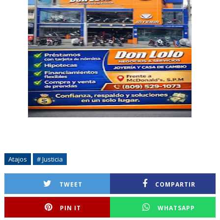
Atajos
# Justicia
TWEET
COMPARTIR
PIN IT
WHATSAPP