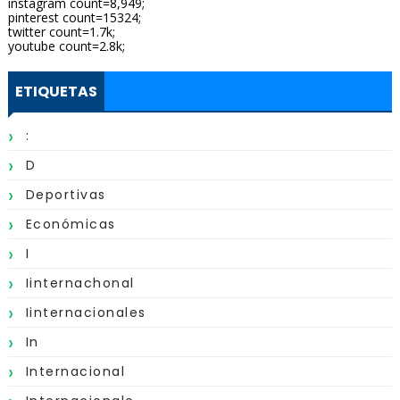
instagram count=8,949;
pinterest count=15324;
twitter count=1.7k;
youtube count=2.8k;
ETIQUETAS
:
D
Deportivas
Económicas
I
Iinternachonal
Iinternacionales
In
Internacional