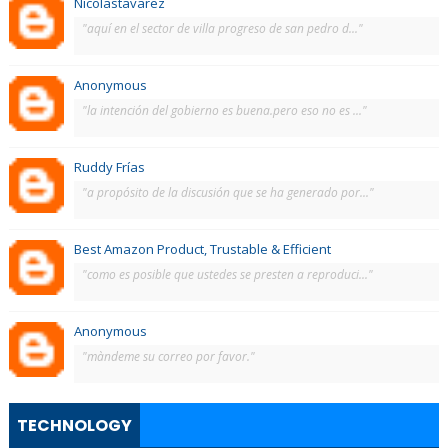
Nicolastavarez
"aquí en el sector de villa progreso de san pedro d..."
Anonymous
"la intención del gobierno es buena.pero eso no es ..."
Ruddy Frías
"a propósito de la discusión que se ha generado por..."
Best Amazon Product, Trustable & Efficient
"como es posible que ustedes se presten a reproduci..."
Anonymous
"màndeme su correo por favor."
TECHNOLOGY