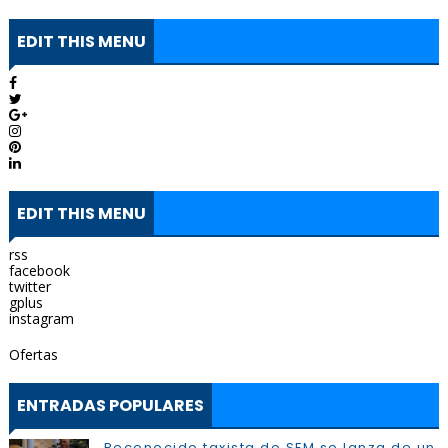
EDIT THIS MENU
EDIT THIS MENU
rss
facebook
twitter
gplus
instagram
Ofertas
ENTRADAS POPULARES
Reconocido taxista de SFM se lanza de un