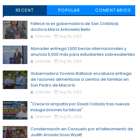
RECENT
POPULAR
COMENTARIOS
Fallece la ex gobernadora de San Cristóbal,
doctora María Antonieta Bello
Unknown
Aug 06, 2026
Abinader entrega 1,500 becas internacionales y
anuncia 5,000 más para estudiantes sobresalientes
Unknown
Aug 06, 2026
Gobernadora Yovanis Baltazar encabeza entrega
de raciones alimenticias a cientos de familias en
San Pedro de Macorís
Unknown
Aug 06, 2026
"Crece la simpatía por David Collado tras nuevas
inauguraciones turísticas"
Unknown
Aug 05, 2026
Consternación en Consuelo por el fallecimiento de
Judith Amada Sosa Wyatt