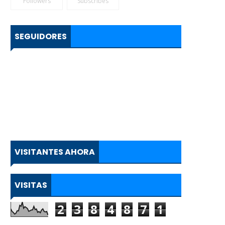
Followers
Subscribes
SEGUIDORES
VISITANTES AHORA
VISITAS
2
3
8
4
8
7
1