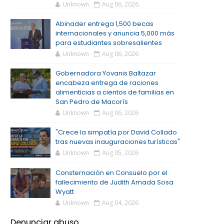
Unknown
Aug 06, 2026
Abinader entrega 1,500 becas
internacionales y anuncia 5,000 más
para estudiantes sobresalientes
Unknown
Aug 06, 2026
Gobernadora Yovanis Baltazar
encabeza entrega de raciones
alimenticias a cientos de familias en
San Pedro de Macorís
Unknown
Aug 06, 2026
"Crece la simpatía por David Collado
tras nuevas inauguraciones turísticas"
Unknown
Aug 05, 2026
Consternación en Consuelo por el
fallecimiento de Judith Amada Sosa
Wyatt
Unknown
Aug 04, 2026
Denunciar abuso