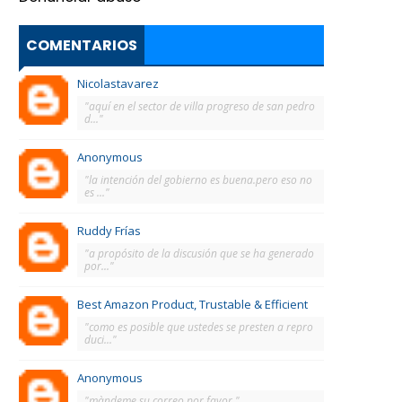
COMENTARIOS
Nicolastavarez
"aquí en el sector de villa progreso de san pedro
d..."
Anonymous
"la intención del gobierno es buena.pero eso no
es ..."
Ruddy Frías
"a propósito de la discusión que se ha generado
por..."
Best Amazon Product, Trustable & Efficient
"como es posible que ustedes se presten a repro
duci..."
Anonymous
"màndeme su correo por favor."