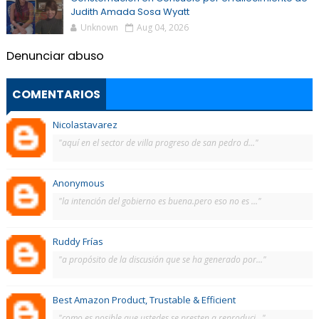
Judith Amada Sosa Wyatt
Unknown
Aug 04, 2026
Denunciar abuso
COMENTARIOS
Nicolastavarez
"aquí en el sector de villa progreso de san pedro d..."
Anonymous
"la intención del gobierno es buena.pero eso no es ..."
Ruddy Frías
"a propósito de la discusión que se ha generado por..."
Best Amazon Product, Trustable & Efficient
"como es posible que ustedes se presten a reproduci..."