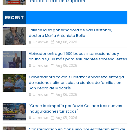
motocicleta en Dajabón
RECENT
Fallece la ex gobernadora de San Cristóbal,
doctora María Antonieta Bello
Unknown
Aug 06, 2026
Abinader entrega 1,500 becas internacionales y
anuncia 5,000 más para estudiantes sobresalientes
Unknown
Aug 06, 2026
Gobernadora Yovanis Baltazar encabeza entrega
de raciones alimenticias a cientos de familias en
San Pedro de Macorís
Unknown
Aug 06, 2026
"Crece la simpatía por David Collado tras nuevas
inauguraciones turísticas"
Unknown
Aug 05, 2026
Consternación en Consuelo por el fallecimiento de