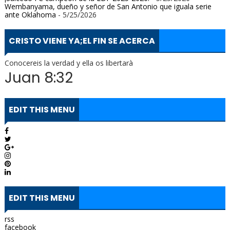
Wembanyama, dueño y señor de San Antonio que iguala serie
ante Oklahoma
- 5/25/2026
CRISTO VIENE YA;EL FIN SE ACERCA
Conocereis la verdad y ella os libertarà
Juan 8:32
EDIT THIS MENU
EDIT THIS MENU
rss
facebook