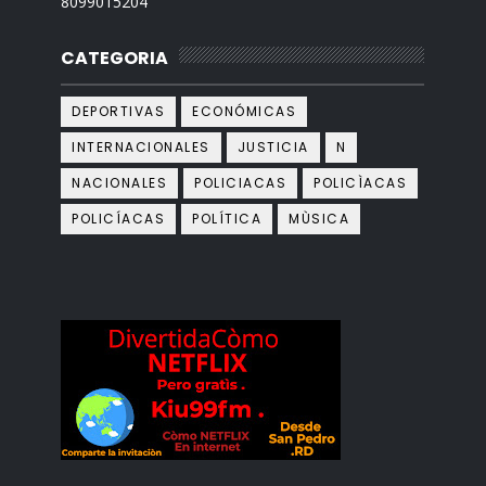
8099015204
CATEGORIA
DEPORTIVAS
ECONÓMICAS
INTERNACIONALES
JUSTICIA
N
NACIONALES
POLICIACAS
POLICÌACAS
POLICÍACAS
POLÍTICA
MÙSICA