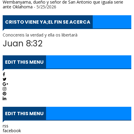
Wembanyama, dueño y señor de San Antonio que iguala serie
ante Oklahoma
- 5/25/2026
CRISTO VIENE YA;EL FIN SE ACERCA
Conocereis la verdad y ella os libertarà
Juan 8:32
EDIT THIS MENU
EDIT THIS MENU
rss
facebook