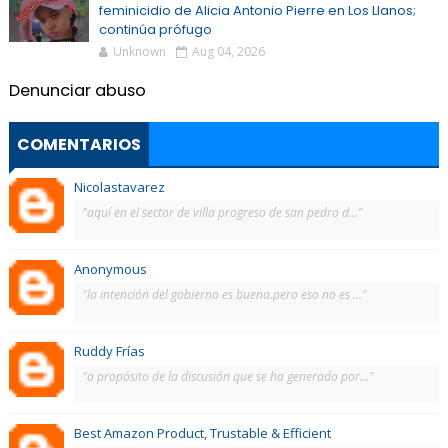
feminicidio de Alicia Antonio Pierre en Los Llanos;
continúa prófugo
Unknown
Aug 04, 2026
Denunciar abuso
COMENTARIOS
Nicolastavarez
"aquí en el sector de villa progreso de san pedro d..."
Anonymous
"la intención del gobierno es buena.pero eso no es ..."
Ruddy Frías
"a propósito de la discusión que se ha generado por..."
Best Amazon Product, Trustable & Efficient