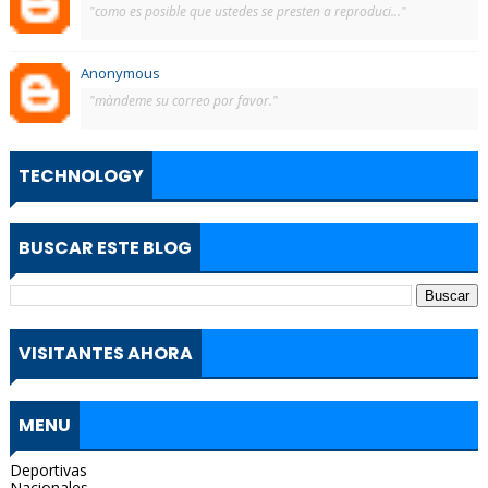
"como es posible que ustedes se presten a reproduci..."
Anonymous
"màndeme su correo por favor."
TECHNOLOGY
BUSCAR ESTE BLOG
VISITANTES AHORA
MENU
Deportivas
Nacionales