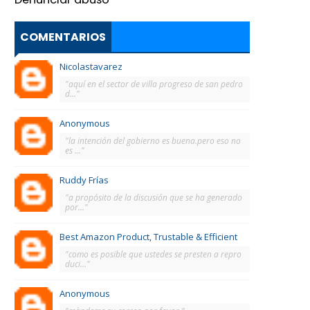
COMENTARIOS
Nicolastavarez
"aquí en el sector de villa progreso de san pedro
d..."
Anonymous
"la intención del gobierno es buena.pero eso no
es ..."
Ruddy Frías
"a propósito de la discusión que se ha generado
por..."
Best Amazon Product, Trustable & Efficient
"como es posible que ustedes se presten a repro
duci..."
Anonymous