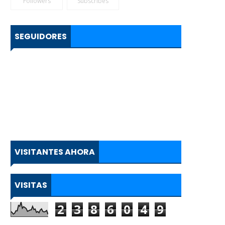
Followers
Subscribes
SEGUIDORES
VISITANTES AHORA
VISITAS
2
3
8
6
0
4
9