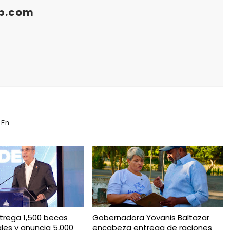
b.com
 En
trega 1,500 becas
Gobernadora Yovanis Baltazar
ales y anuncia 5,000
encabeza entrega de raciones