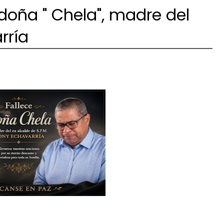
doña " Chela", madre del
rría