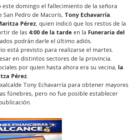
este domingo el fallecimiento de la señora
de San Pedro de Macorís,
Tony Echavarría
.
aritza Pérez
, quien indicó que los restos de la
rtir de las
4:00 de la tarde
en la
Funeraria del
gados podrán darle el último adiós.
io está previsto para realizarse el martes.
sar en distintos sectores de la provincia.
ociales por quien hasta ahora era su vecina,
la
tza Pérez
.
exalcalde Tony Echavarría para obtener mayores
nras fúnebres, pero no fue posible establecer
publicación.