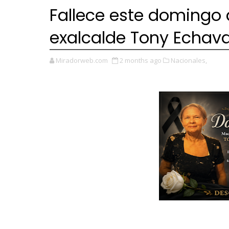
Fallece este domingo 
exalcalde Tony Echava
Miradorweb.com
2 months ago
Nacionales,