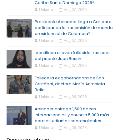
Caribe Santo Domingo 2026*
Unknown
Aug 07, 2026
Presidente Abinader llega a Cali para
participar en la transmisión de mando
presidencial de Colombia*
Unknown
Aug 07, 2026
Identifican a joven fallecido tras caer
del puente Juan Bosch
Unknown
Aug 07, 2026
Fallece la ex gobernadora de San
Cristóbal, doctora María Antonieta
Bello
Unknown
Aug 06, 2026
Abinader entrega 1,500 becas
internacionales y anuncia 5,000 más
para estudiantes sobresalientes
Unknown
Aug 06, 2026
Denunciar abuso