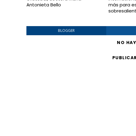
Antonieta Bello
más para e
sobresalien
BLOGGER
NO HA
PUBLICA