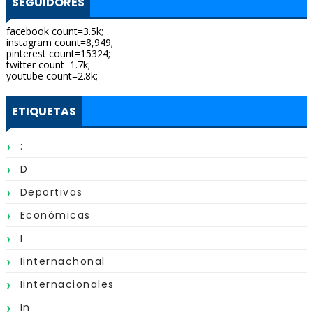
SEGUIDORES
facebook count=3.5k;
instagram count=8,949;
pinterest count=15324;
twitter count=1.7k;
youtube count=2.8k;
ETIQUETAS
:
D
Deportivas
Económicas
I
Iinternachonal
Iinternacionales
In