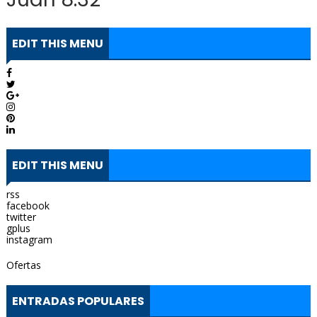
EDIT THIS MENU
EDIT THIS MENU
rss
facebook
twitter
gplus
instagram
Ofertas
ENTRADAS POPULARES