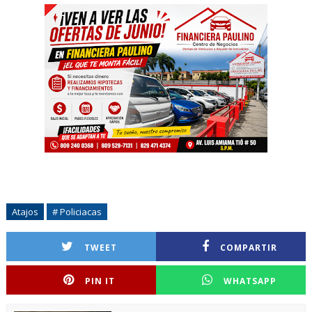
Atajos
# Policiacas
TWEET
COMPARTIR
PIN IT
WHATSAPP