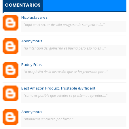
COMENTARIOS
Nicolastavarez
"aquí en el sector de villa progreso de san pedro d..."
Anonymous
"la intención del gobierno es buena.pero eso no es ..."
Ruddy Frías
"a propósito de la discusión que se ha generado por..."
Best Amazon Product, Trustable & Efficient
"como es posible que ustedes se presten a reproduci..."
Anonymous
"màndeme su correo por favor."