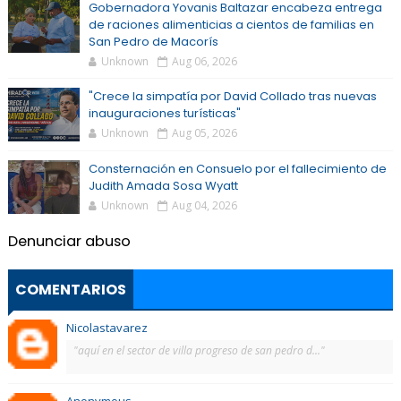
Gobernadora Yovanis Baltazar encabeza entrega
de raciones alimenticias a cientos de familias en
San Pedro de Macorís
Unknown
Aug 06, 2026
"Crece la simpatía por David Collado tras nuevas
inauguraciones turísticas"
Unknown
Aug 05, 2026
Consternación en Consuelo por el fallecimiento de
Judith Amada Sosa Wyatt
Unknown
Aug 04, 2026
Denunciar abuso
COMENTARIOS
Nicolastavarez
"aquí en el sector de villa progreso de san pedro d..."