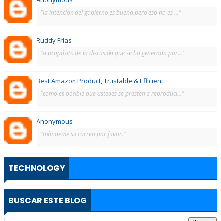
Anonymous
"la intención del gobierno es buena.pero eso no es ..."
Ruddy Frías
"a propósito de la discusión que se ha generado por..."
Best Amazon Product, Trustable & Efficient
"como es posible que ustedes se presten a reproduci..."
Anonymous
"màndeme su correo por favor."
TECHNOLOGY
BUSCAR ESTE BLOG