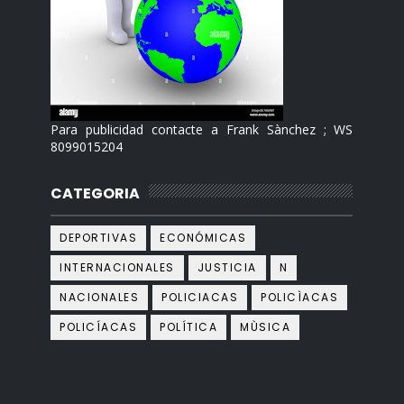
Para publicidad contacte a Frank Sànchez ; WS
8099015204
CATEGORIA
DEPORTIVAS
ECONÓMICAS
INTERNACIONALES
JUSTICIA
N
NACIONALES
POLICIACAS
POLICÌACAS
POLICÍACAS
POLÍTICA
MÙSICA