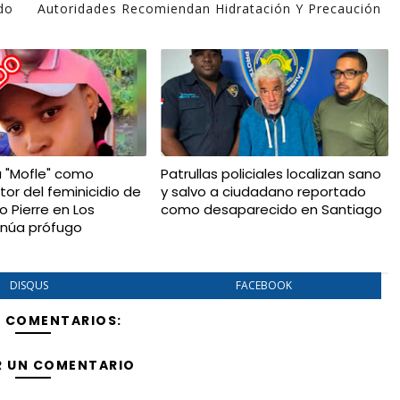
do
Autoridades Recomiendan Hidratación Y Precaución
a "Mofle" como
Patrullas policiales localizan sano
tor del feminicidio de
y salvo a ciudadano reportado
io Pierre en Los
como desaparecido en Santiago
tinúa prófugo
DISQUS
FACEBOOK
Y COMENTARIOS:
R UN COMENTARIO