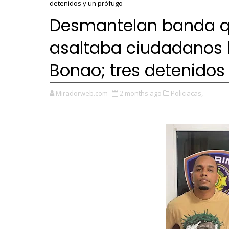
detenidos y un prófugo
Desmantelan banda q
asaltaba ciudadanos 
Bonao; tres detenidos
Miradorweb.com
2 months ago
Policiacas,