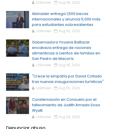
Unknown
Aug 06, 2026
Abinader entrega 1,500 becas
internacionales y anuncia 5,000 más
para estudiantes sobresalientes
Unknown
Aug 06, 2026
Gobernadora Yovanis Baltazar
encabeza entrega de raciones
alimenticias a cientos de familias en
San Pedro de Macorís
Unknown
Aug 06, 2026
"Crece la simpatía por David Collado
tras nuevas inauguraciones turísticas"
Unknown
Aug 05, 2026
Consternación en Consuelo por el
fallecimiento de Judith Amada Sosa
Wyatt
Unknown
Aug 04, 2026
Denunciar abuso