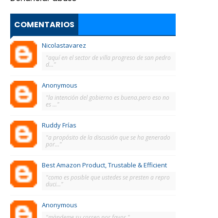
COMENTARIOS
Nicolastavarez
"aquí en el sector de villa progreso de san pedro
d..."
Anonymous
"la intención del gobierno es buena.pero eso no
es ..."
Ruddy Frías
"a propósito de la discusión que se ha generado
por..."
Best Amazon Product, Trustable & Efficient
"como es posible que ustedes se presten a repro
duci..."
Anonymous
"màndeme su correo por favor."