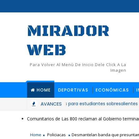
MIRADOR
WEB
Para Volver Al Menù De Inicio Dele Click A La
Imagen
HOME
DEPORTIVAS
ECONÓMICAS
les y anuncia 5,000 más para estudiantes sobresalientes
AVANCES
Comunitarios de Las 800 reclaman al Gobierno terminar
Home
Policiacas
Desmantelan banda que presuntame