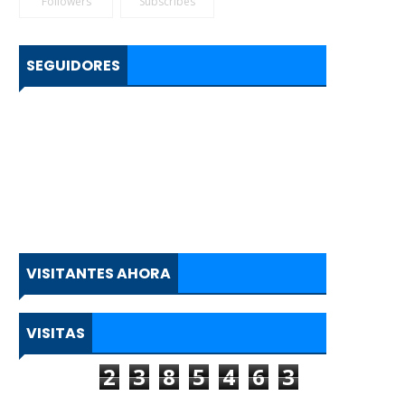
Followers
Subscribes
SEGUIDORES
VISITANTES AHORA
VISITAS
2
3
8
5
4
6
3