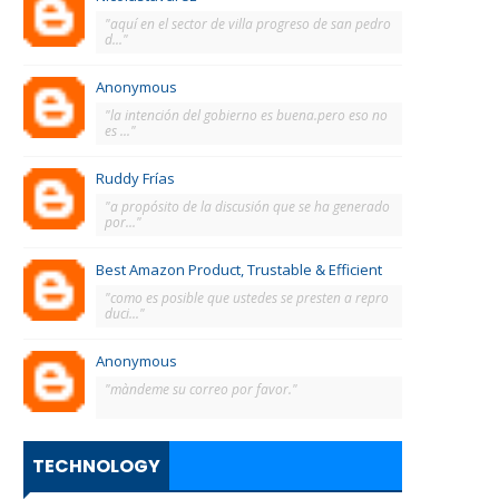
"aquí en el sector de villa progreso de san pedro
d..."
Anonymous
"la intención del gobierno es buena.pero eso no
es ..."
Ruddy Frías
"a propósito de la discusión que se ha generado
por..."
Best Amazon Product, Trustable & Efficient
"como es posible que ustedes se presten a repro
duci..."
Anonymous
"màndeme su correo por favor."
TECHNOLOGY