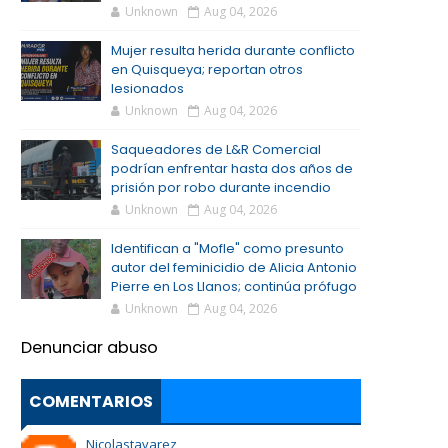
Unknown
Aug 04, 2026
Mujer resulta herida durante conflicto
en Quisqueya; reportan otros
lesionados
Unknown
Aug 04, 2026
Saqueadores de L&R Comercial
podrían enfrentar hasta dos años de
prisión por robo durante incendio
Unknown
Aug 04, 2026
Identifican a "Mofle" como presunto
autor del feminicidio de Alicia Antonio
Pierre en Los Llanos; continúa prófugo
Unknown
Aug 04, 2026
Denunciar abuso
COMENTARIOS
Nicolastavarez