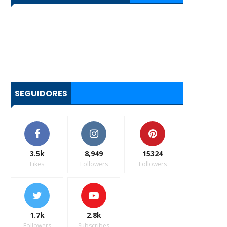
SEGUIDORES
3.5k
8,949
15324
Likes
Followers
Followers
1.7k
2.8k
Followers
Subscribes