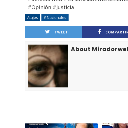
#Opinión #Justicia
Atajos
# Nacionales
TWEET
COMPARTI
About Miradorwe