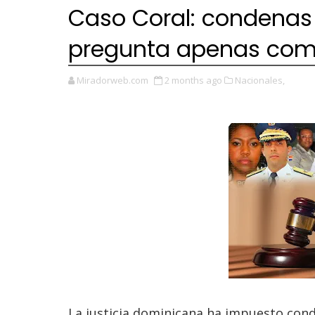
Caso Coral: condenas 
pregunta apenas com
Miradorweb.com
2 months ago
Nacionales,
La justicia dominicana ha impuesto con