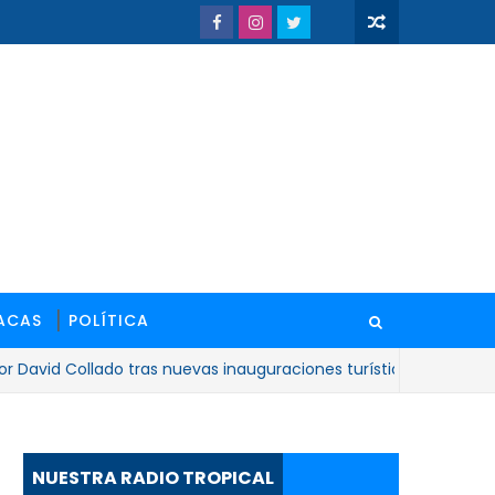
ACAS
POLÍTICA
d Collado tras nuevas inauguraciones turísticas"
NACIO
NUESTRA RADIO TROPICAL