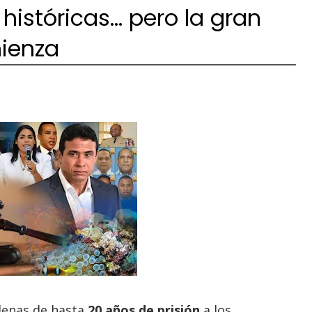
históricas… pero la gran
ienza
denas de hasta
20 años de prisión
a los