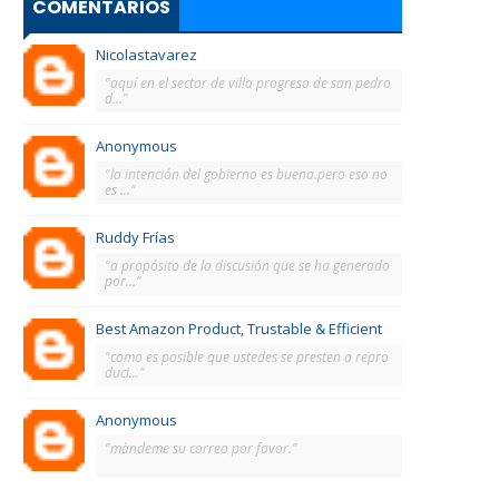
COMENTARIOS
Nicolastavarez
"aquí en el sector de villa progreso de san pedro
d..."
Anonymous
"la intención del gobierno es buena.pero eso no
es ..."
Ruddy Frías
"a propósito de la discusión que se ha generado
por..."
Best Amazon Product, Trustable & Efficient
"como es posible que ustedes se presten a repro
duci..."
Anonymous
"màndeme su correo por favor."