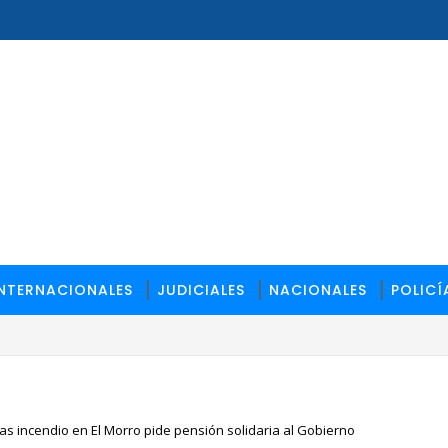
INTERNACIONALES
JUDICIALES
NACIONALES
POLICÍ
ith Amada Sosa Wyatt
s incendio en El Morro pide pensión solidaria al Gobierno