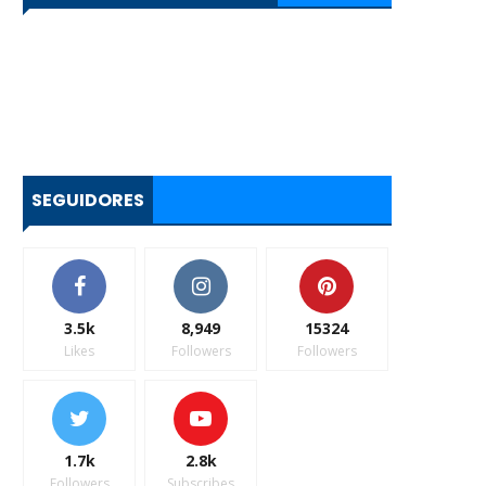
SEGUIDORES
3.5k
8,949
15324
Likes
Followers
Followers
1.7k
2.8k
Followers
Subscribes