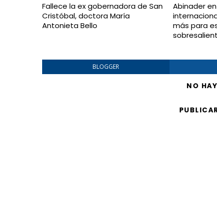
Fallece la ex gobernadora de San
Abinader en
Cristóbal, doctora María
internacion
Antonieta Bello
más para e
sobresalien
BLOGGER
NO HA
PUBLICA