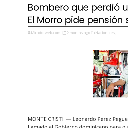
Bombero que perdió un
El Morro pide pensión 
Miradorweb.com
2 months ago
Nacionales,
MONTE CRISTI. — Leonardo Pérez Pegue
llamado al Gobierno dominicano para que