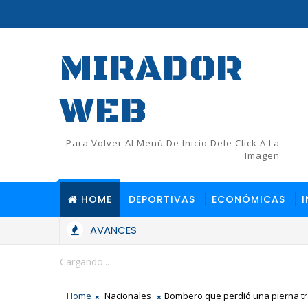
MIRADOR
WEB
Para Volver Al Menù De Inicio Dele Click A La
Imagen
HOME
DEPORTIVAS
ECONÓMICAS
AVANCES
Consternación en Consuelo por el fallecimiento de Jud
ONALES
Cargando...
Home
Nacionales
Bombero que perdió una pierna tra