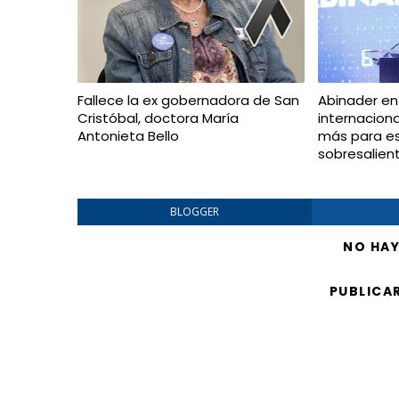
Fallece la ex gobernadora de San
Abinader en
Cristóbal, doctora María
internacion
Antonieta Bello
más para e
sobresalien
BLOGGER
NO HA
PUBLICA