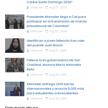
Caribe Santo Domingo 2026*
Unknown
Aug 07, 2026
Presidente Abinader llega a Cali para
participar en la transmisión de mando
presidencial de Colombia*
Unknown
Aug 07, 2026
Identifican a joven fallecido tras caer
del puente Juan Bosch
Unknown
Aug 07, 2026
Fallece la ex gobernadora de San
Cristóbal, doctora María Antonieta
Bello
Unknown
Aug 06, 2026
Abinader entrega 1,500 becas
internacionales y anuncia 5,000 más
para estudiantes sobresalientes
Unknown
Aug 06, 2026
Denunciar abuso