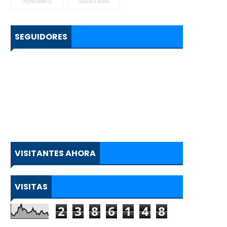
Followers
Subscribes
SEGUIDORES
VISITANTES AHORA
VISITAS
2
3
8
6
1
4
8