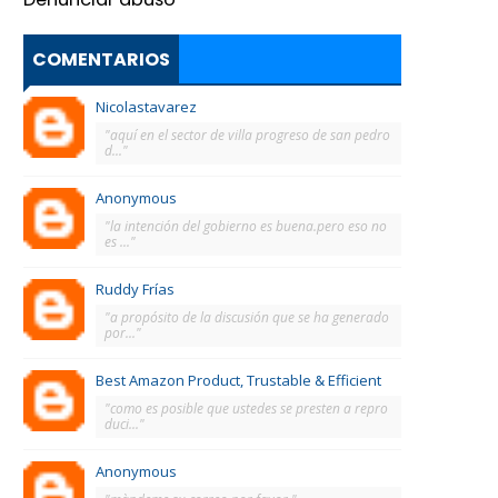
COMENTARIOS
Nicolastavarez
"aquí en el sector de villa progreso de san pedro
d..."
Anonymous
"la intención del gobierno es buena.pero eso no
es ..."
Ruddy Frías
"a propósito de la discusión que se ha generado
por..."
Best Amazon Product, Trustable & Efficient
"como es posible que ustedes se presten a repro
duci..."
Anonymous