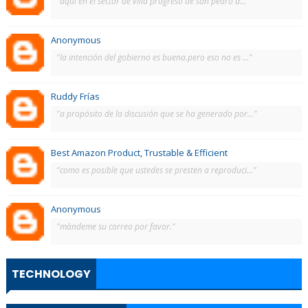
"aquí en el sector de villa progreso de san pedro d..."
Anonymous
"la intención del gobierno es buena.pero eso no es ..."
Ruddy Frías
"a propósito de la discusión que se ha generado por..."
Best Amazon Product, Trustable & Efficient
"como es posible que ustedes se presten a reproduci..."
Anonymous
"màndeme su correo por favor."
TECHNOLOGY