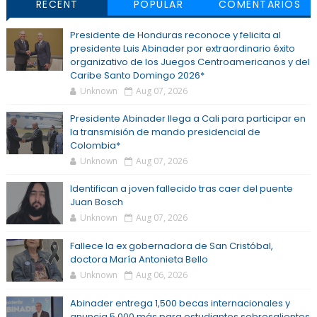
RECENT
POPULAR
COMENTARIOS
Presidente de Honduras reconoce y felicita al
presidente Luis Abinader por extraordinario éxito
organizativo de los Juegos Centroamericanos y del
Caribe Santo Domingo 2026*
Unknown
Aug 07, 2026
Presidente Abinader llega a Cali para participar en
la transmisión de mando presidencial de
Colombia*
Unknown
Aug 07, 2026
Identifican a joven fallecido tras caer del puente
Juan Bosch
Unknown
Aug 07, 2026
Fallece la ex gobernadora de San Cristóbal,
doctora María Antonieta Bello
Unknown
Aug 06, 2026
Abinader entrega 1,500 becas internacionales y
anuncia 5,000 más para estudiantes sobresalientes