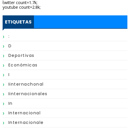
twitter count=1.7k;
youtube count=2.8k;
ETIQUETAS
:
D
Deportivas
Económicas
I
Iinternachonal
Iinternacionales
In
Internacional
Internacionale