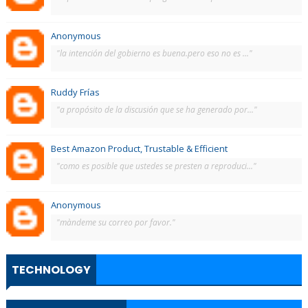
Anonymous
"la intención del gobierno es buena.pero eso no es ..."
Ruddy Frías
"a propósito de la discusión que se ha generado por..."
Best Amazon Product, Trustable & Efficient
"como es posible que ustedes se presten a reproduci..."
Anonymous
"màndeme su correo por favor."
TECHNOLOGY