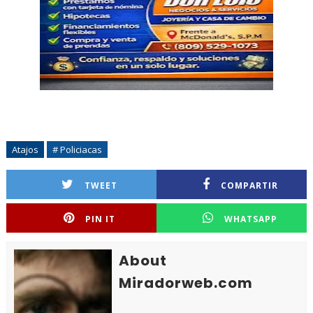
Atajos
# Policiacas
TWEET
COMPARTIR
PIN IT
WHATSAPP
About
Miradorweb.com