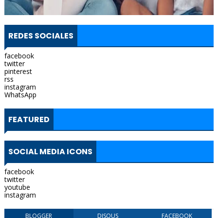
REDES SOCIALES
facebook
twitter
pinterest
rss
instagram
WhatsApp
FEATURED
SOCIAL MEDIA ICONS
facebook
twitter
youtube
instagram
BLOGGER
DISQUS
FACEBOOK