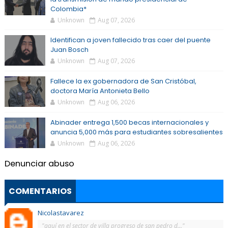
Colombia*
Unknown
Aug 07, 2026
Identifican a joven fallecido tras caer del puente
Juan Bosch
Unknown
Aug 07, 2026
Fallece la ex gobernadora de San Cristóbal,
doctora María Antonieta Bello
Unknown
Aug 06, 2026
Abinader entrega 1,500 becas internacionales y
anuncia 5,000 más para estudiantes sobresalientes
Unknown
Aug 06, 2026
Denunciar abuso
COMENTARIOS
Nicolastavarez
"aquí en el sector de villa progreso de san pedro d..."