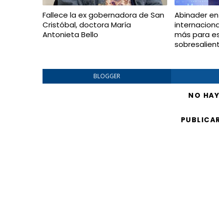
Fallece la ex gobernadora de San
Abinader en
Cristóbal, doctora María
internacion
Antonieta Bello
más para e
sobresalien
BLOGGER
NO HA
PUBLICA