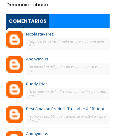
Denunciar abuso
COMENTARIOS
Nicolastavarez
"aquí en el sector de villa progreso de san pedro
d..."
Anonymous
"la intención del gobierno es buena.pero eso no
es ..."
Ruddy Frías
"a propósito de la discusión que se ha generado
por..."
Best Amazon Product, Trustable & Efficient
"como es posible que ustedes se presten a repro
duci..."
Anonymous