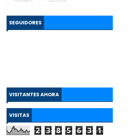
Followers
Subscribes
SEGUIDORES
VISITANTES AHORA
VISITAS
2
3
8
5
6
3
1