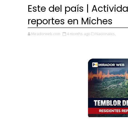
Este del país | Activi
reportes en Miches
Miradorweb.com
4 months ago
Nacionales,