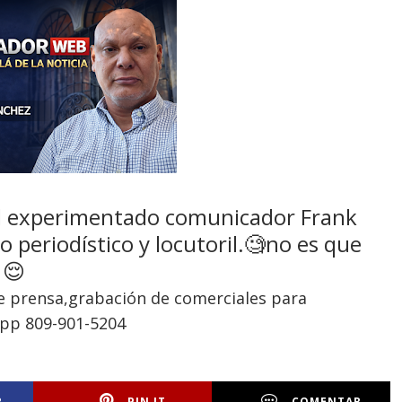
el experimentado comunicador Frank
o periodístico y locutoril.🧐no es que
 😌
de prensa,grabación de comerciales para
App 809-901-5204
R
PIN IT
COMENTAR