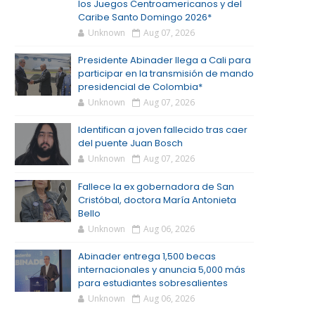
los Juegos Centroamericanos y del
Caribe Santo Domingo 2026*
Unknown
Aug 07, 2026
Presidente Abinader llega a Cali para
participar en la transmisión de mando
presidencial de Colombia*
Unknown
Aug 07, 2026
Identifican a joven fallecido tras caer
del puente Juan Bosch
Unknown
Aug 07, 2026
Fallece la ex gobernadora de San
Cristóbal, doctora María Antonieta
Bello
Unknown
Aug 06, 2026
Abinader entrega 1,500 becas
internacionales y anuncia 5,000 más
para estudiantes sobresalientes
Unknown
Aug 06, 2026