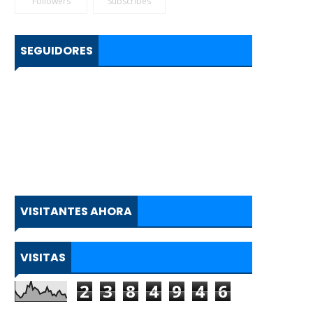
Followers
Subscribes
SEGUIDORES
VISITANTES AHORA
VISITAS
2
3
8
4
9
4
6