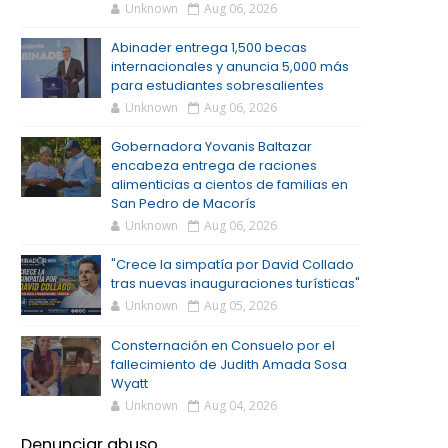
Unknown
Aug 06, 2026
Abinader entrega 1,500 becas
internacionales y anuncia 5,000 más
para estudiantes sobresalientes
Unknown
Aug 06, 2026
Gobernadora Yovanis Baltazar
encabeza entrega de raciones
alimenticias a cientos de familias en
San Pedro de Macorís
Unknown
Aug 06, 2026
"Crece la simpatía por David Collado
tras nuevas inauguraciones turísticas"
Unknown
Aug 05, 2026
Consternación en Consuelo por el
fallecimiento de Judith Amada Sosa
Wyatt
Unknown
Aug 04, 2026
Denunciar abuso