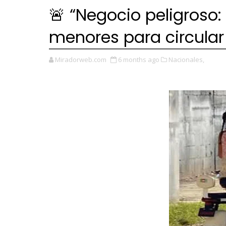
🚨 “Negocio peligroso:
menores para circular
Miradorweb.com
6 months ago
Nacionales,