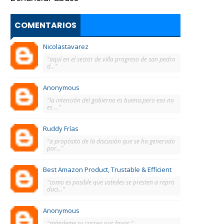
COMENTARIOS
Nicolastavarez
"aquí en el sector de villa progreso de san pedro
d..."
Anonymous
"la intención del gobierno es buena.pero eso no
es ..."
Ruddy Frías
"a propósito de la discusión que se ha generado
por..."
Best Amazon Product, Trustable & Efficient
"como es posible que ustedes se presten a repro
duci..."
Anonymous
"màndeme su correo por favor."