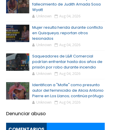
fallecimiento de Judith Amada Sosa
Wyatt
Unknown
Aug 04, 2026
Mujer resulta herida durante conflicto
en Quisqueya; reportan otros
lesionados
Unknown
Aug 04, 2026
Saqueadores de L&R Comercial
podrían enfrentar hasta dos años de
prisión por robo durante incendio
Unknown
Aug 04, 2026
Identifican a "Mofle" como presunto
autor del feminicidio de Alicia Antonio
Pierre en Los Llanos; continúa prófugo
Unknown
Aug 04, 2026
Denunciar abuso
COMENTARIOS