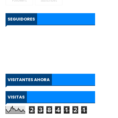
Followers
Subscribes
SEGUIDORES
VISITANTES AHORA
VISITAS
2
3
8
4
1
2
1