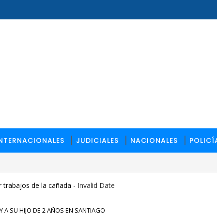
INTERNACIONALES
JUDICIALES
NACIONALES
POLICÍ
tonio Pierre en Los Llanos; continúa prófugo
 trabajos de la cañada
- Invalid Date
 A SU HIJO DE 2 AÑOS EN SANTIAGO