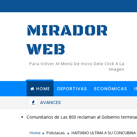
MIRADOR
WEB
Para Volver Al Menù De Inicio Dele Click A La
Imagen
HOME
DEPORTIVAS
ECONÓMICAS
AVANCES
ifican a "Mofle" como presunto autor del feminicidio de Alicia An
Comunitarios de Las 800 reclaman al Gobierno terminar
Home
Policíacas
HAITIANO ULTIMA A SU CONCUBINA Y