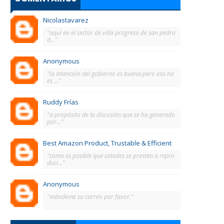
Nicolastavarez
"aquí en el sector de villa progreso de san pedro
d..."
Anonymous
"la intención del gobierno es buena.pero eso no
es ..."
Ruddy Frías
"a propósito de la discusión que se ha generado
por..."
Best Amazon Product, Trustable & Efficient
"como es posible que ustedes se presten a repro
duci..."
Anonymous
"màndeme su correo por favor."