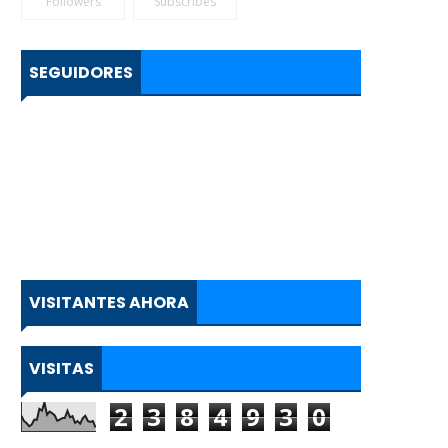
Followers
Subscribes
SEGUIDORES
VISITANTES AHORA
VISITAS
2
3
8
4
9
3
0