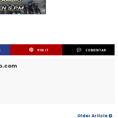
R
PIN IT
COMENTAR
b.com
Older Article