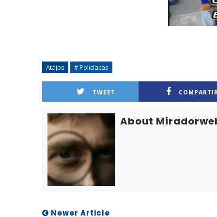
Atajos
# Policíacas
TWEET
COMPARTI
About Miradorwe
Newer Article