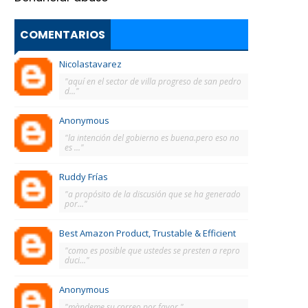
COMENTARIOS
Nicolastavarez
"aquí en el sector de villa progreso de san pedro
d..."
Anonymous
"la intención del gobierno es buena.pero eso no
es ..."
Ruddy Frías
"a propósito de la discusión que se ha generado
por..."
Best Amazon Product, Trustable & Efficient
"como es posible que ustedes se presten a repro
duci..."
Anonymous
"màndeme su correo por favor."