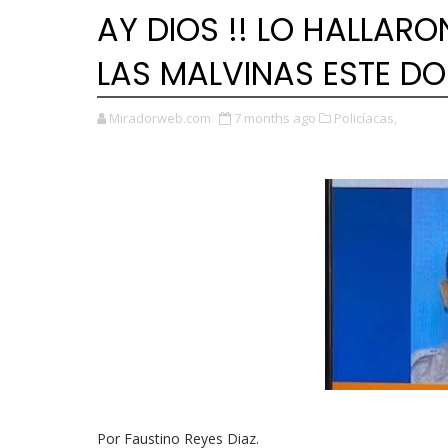
AY DIOS !! LO HALLAR
LAS MALVINAS ESTE D
Miradorweb.com
7 months ago
Policíacas,
Por Faustino Reyes Diaz.