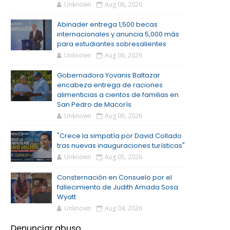
Unknown
Aug 06, 2026
Abinader entrega 1,500 becas
internacionales y anuncia 5,000 más
para estudiantes sobresalientes
Unknown
Aug 06, 2026
Gobernadora Yovanis Baltazar
encabeza entrega de raciones
alimenticias a cientos de familias en
San Pedro de Macorís
Unknown
Aug 06, 2026
"Crece la simpatía por David Collado
tras nuevas inauguraciones turísticas"
Unknown
Aug 05, 2026
Consternación en Consuelo por el
fallecimiento de Judith Amada Sosa
Wyatt
Unknown
Aug 04, 2026
Denunciar abuso