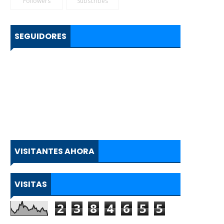
Followers
Subscribes
SEGUIDORES
VISITANTES AHORA
VISITAS
2
3
8
4
6
5
5