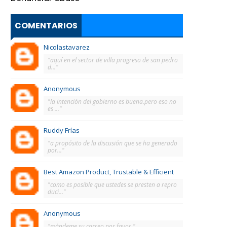
COMENTARIOS
Nicolastavarez
"aquí en el sector de villa progreso de san pedro
d..."
Anonymous
"la intención del gobierno es buena.pero eso no
es ..."
Ruddy Frías
"a propósito de la discusión que se ha generado
por..."
Best Amazon Product, Trustable & Efficient
"como es posible que ustedes se presten a repro
duci..."
Anonymous
"màndeme su correo por favor."