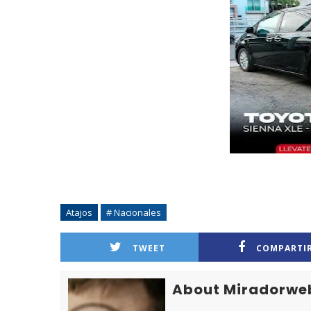
Atajos
# Nacionales
TWEET
COMPARTI
About Miradorwe