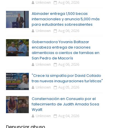
Unknown
Aug 06, 2026
Abinader entrega 1,500 becas
internacionales y anuncia 5,000 más
para estudiantes sobresalientes
Unknown
Aug 06, 2026
Gobernadora Yovanis Baltazar
encabeza entrega de raciones
alimenticias a cientos de familias en
San Pedro de Macorís
Unknown
Aug 06, 2026
"Crece la simpatía por David Collado
tras nuevas inauguraciones turísticas"
Unknown
Aug 05, 2026
Consternación en Consuelo por el
fallecimiento de Judith Amada Sosa
Wyatt
Unknown
Aug 04, 2026
Denunciar abuso