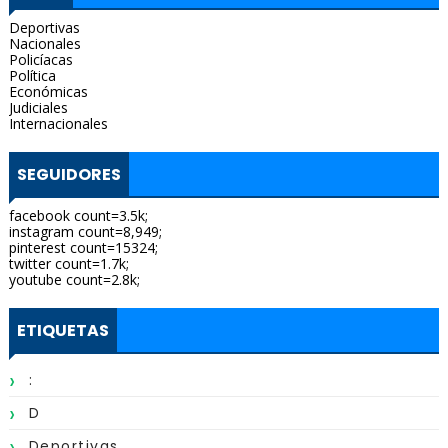
Deportivas
Nacionales
Policíacas
Política
Económicas
Judiciales
Internacionales
SEGUIDORES
facebook count=3.5k;
instagram count=8,949;
pinterest count=15324;
twitter count=1.7k;
youtube count=2.8k;
ETIQUETAS
:
D
Deportivas