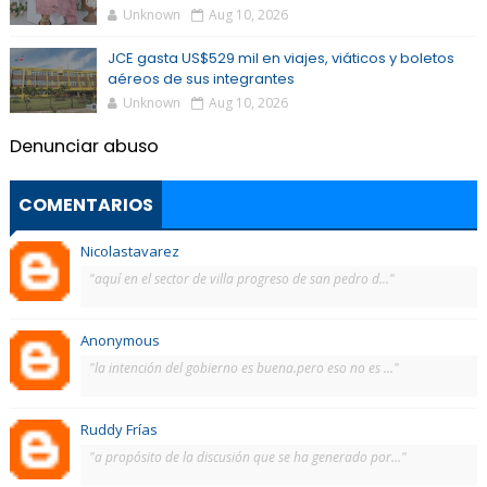
Unknown
Aug 10, 2026
JCE gasta US$529 mil en viajes, viáticos y boletos
aéreos de sus integrantes
Unknown
Aug 10, 2026
Denunciar abuso
COMENTARIOS
Nicolastavarez
"aquí en el sector de villa progreso de san pedro d..."
Anonymous
"la intención del gobierno es buena.pero eso no es ..."
Ruddy Frías
"a propósito de la discusión que se ha generado por..."