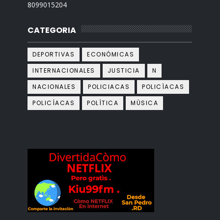
8099015204
CATEGORIA
DEPORTIVAS
ECONÓMICAS
INTERNACIONALES
JUSTICIA
N
NACIONALES
POLICIACAS
POLICÌACAS
POLICÍACAS
POLÍTICA
MÙSICA