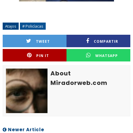
Atajos
# Policíacas
TWEET
COMPARTIR
PIN IT
WHATSAPP
About
Miradorweb.com
Newer Article