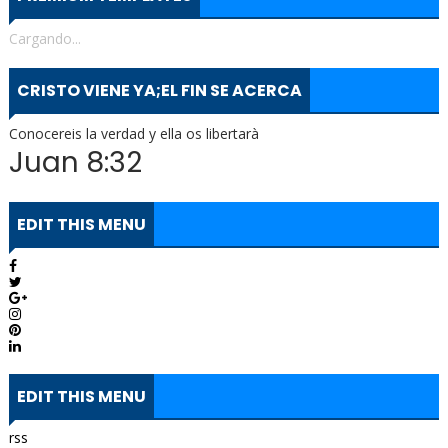
Cargando...
CRISTO VIENE YA;EL FIN SE ACERCA
Conocereis la verdad y ella os libertarà
Juan 8:32
EDIT THIS MENU
EDIT THIS MENU
rss