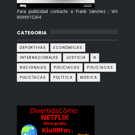
Para publicidad contacte a Frank Sànchez ; WS
8099015204
CATEGORIA
DEPORTIVAS
ECONÓMICAS
INTERNACIONALES
JUSTICIA
N
NACIONALES
POLICIACAS
POLICÌACAS
POLICÍACAS
POLÍTICA
MÙSICA