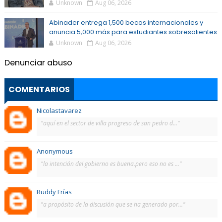
Unknown
Aug 06, 2026
Abinader entrega 1,500 becas internacionales y
anuncia 5,000 más para estudiantes sobresalientes
Unknown
Aug 06, 2026
Denunciar abuso
COMENTARIOS
Nicolastavarez
"aquí en el sector de villa progreso de san pedro d..."
Anonymous
"la intención del gobierno es buena.pero eso no es ..."
Ruddy Frías
"a propósito de la discusión que se ha generado por..."