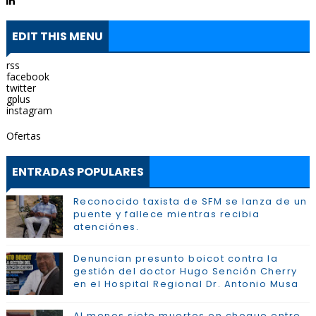
EDIT THIS MENU
rss
facebook
twitter
gplus
instagram
Ofertas
ENTRADAS POPULARES
Reconocido taxista de SFM se lanza de un
puente y fallece mientras recibia
atenciónes.
Denuncian presunto boicot contra la
gestión del doctor Hugo Sención Cherry
en el Hospital Regional Dr. Antonio Musa
Al menos siete muertos en choque entre