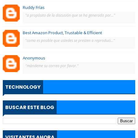
Ruddy Frías
"a propósito de la discusión que se ha generado por..."
Best Amazon Product, Trustable & Efficient
"como es posible que ustedes se presten a reproduci..."
Anonymous
"màndeme su correo por favor."
TECHNOLOGY
BUSCAR ESTE BLOG
VISITANTES AHORA