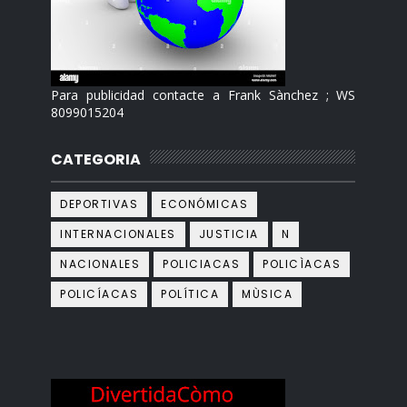
Para publicidad contacte a Frank Sànchez ; WS
8099015204
CATEGORIA
DEPORTIVAS
ECONÓMICAS
INTERNACIONALES
JUSTICIA
N
NACIONALES
POLICIACAS
POLICÌACAS
POLICÍACAS
POLÍTICA
MÙSICA