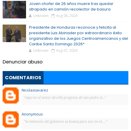
Joven chofer de 26 años muere tras quedar
atrapado en camión recolector de basura
Unknown
Aug 08, 2026
Presidente de Honduras reconoce y felicita al
presidente Luis Abinader por extraordinario éxito
organizativo de los Juegos Centroamericanos y del
Caribe Santo Domingo 2026*
Unknown
Aug 07, 2026
Denunciar abuso
COMENTARIOS
Nicolastavarez
"aquí en el sector de villa progreso de san pedro d..."
Anonymous
"la intención del gobierno es buena.pero eso no es ..."