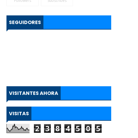
Followers
Subscribes
SEGUIDORES
VISITANTES AHORA
VISITAS
2
3
8
4
5
0
5