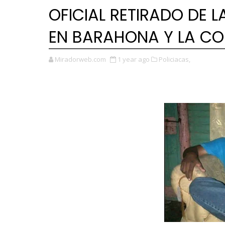
OFICIAL RETIRADO DE L
EN BARAHONA Y LA C
Miradorweb.com
1 year ago
Policiacas,