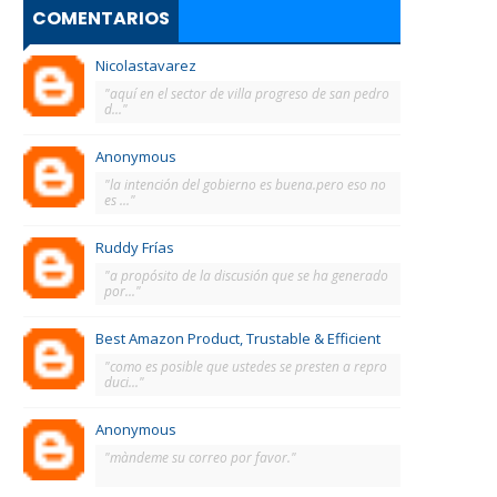
COMENTARIOS
Nicolastavarez
"aquí en el sector de villa progreso de san pedro
d..."
Anonymous
"la intención del gobierno es buena.pero eso no
es ..."
Ruddy Frías
"a propósito de la discusión que se ha generado
por..."
Best Amazon Product, Trustable & Efficient
"como es posible que ustedes se presten a repro
duci..."
Anonymous
"màndeme su correo por favor."