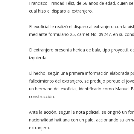
Francisco Trinidad Féliz, de 56 años de edad, quien se
cual hizo el disparo al extranjero.
El exoficial le realizó el disparo al extranjero con l
mediante formulario 25, carnet No. 09247, en su condi
El extranjero presenta herida de bala, tipo proyectil,
izquierda.
El hecho, según una primera información elaborada por 
fallecimiento del extranjero, se produjo porque el j
un hermano del exoficial, identificado como Manuel Bo
construcción.
Ante la acción, según la nota policial, se originó un fo
nacionalidad haitiana con un palo, accionando su arma 
extranjero.