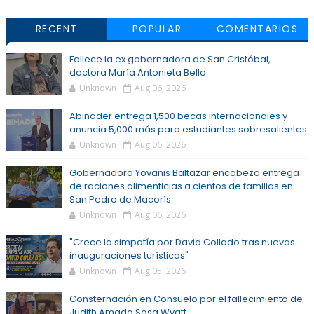
RECENT
POPULAR
COMENTARIOS
Fallece la ex gobernadora de San Cristóbal,
doctora María Antonieta Bello
Unknown
Aug 06, 2026
Abinader entrega 1,500 becas internacionales y
anuncia 5,000 más para estudiantes sobresalientes
Unknown
Aug 06, 2026
Gobernadora Yovanis Baltazar encabeza entrega
de raciones alimenticias a cientos de familias en
San Pedro de Macorís
Unknown
Aug 06, 2026
"Crece la simpatía por David Collado tras nuevas
inauguraciones turísticas"
Unknown
Aug 05, 2026
Consternación en Consuelo por el fallecimiento de
Judith Amada Sosa Wyatt