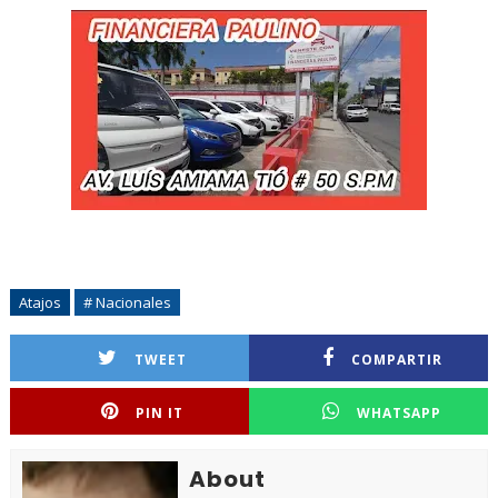
Atajos
# Nacionales
TWEET
COMPARTIR
PIN IT
WHATSAPP
About