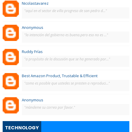
Nicolastavarez
"aquí en el sector de villa progreso de san pedro d..."
Anonymous
"la intención del gobierno es buena.pero eso no es ..."
Ruddy Frías
"a propósito de la discusión que se ha generado por..."
Best Amazon Product, Trustable & Efficient
"como es posible que ustedes se presten a reproduci..."
Anonymous
"màndeme su correo por favor."
TECHNOLOGY