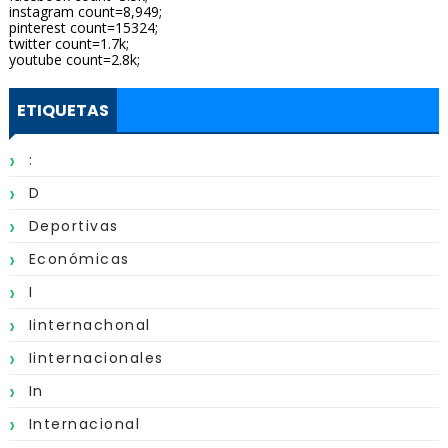
instagram count=8,949;
pinterest count=15324;
twitter count=1.7k;
youtube count=2.8k;
ETIQUETAS
:
D
Deportivas
Económicas
I
Iinternachonal
Iinternacionales
In
Internacional