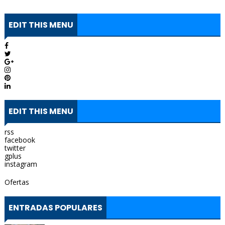
EDIT THIS MENU
EDIT THIS MENU
rss
facebook
twitter
gplus
instagram
Ofertas
ENTRADAS POPULARES