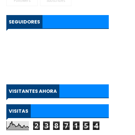
Followers
Subscribes
SEGUIDORES
VISITANTES AHORA
VISITAS
2
3
8
7
1
5
4