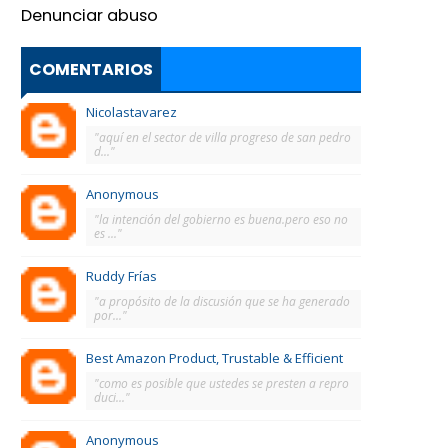
Denunciar abuso
COMENTARIOS
Nicolastavarez
"aquí en el sector de villa progreso de san pedro
d..."
Anonymous
"la intención del gobierno es buena.pero eso no
es ..."
Ruddy Frías
"a propósito de la discusión que se ha generado
por..."
Best Amazon Product, Trustable & Efficient
"como es posible que ustedes se presten a repro
duci..."
Anonymous