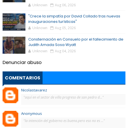
Unknown
Aug 06, 2026
"Crece la simpatía por David Collado tras nuevas
inauguraciones turísticas"
Unknown
Aug 05, 2026
Consternación en Consuelo por el fallecimiento de
Judith Amada Sosa Wyatt
Unknown
Aug 04, 2026
Denunciar abuso
COMENTARIOS
Nicolastavarez
"aquí en el sector de villa progreso de san pedro d..."
Anonymous
"la intención del gobierno es buena.pero eso no es ..."