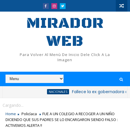
MIRADOR
WEB
Para Volver Al Menù De Inicio Dele Click A La
Imagen
Fallece la ex gobernadora de San Cri
NACIONALES
llecimiento de Judith Amada Sosa Wyatt
Cargando...
Home
Policíaca
FUE A UN COLEGIO A RECOGER A UN NIÑO
DICIENDO QUE SUS PADRES SE LO ENCARGARON SIENDO FALSO :
ACTIVEMOS ALERTA !!