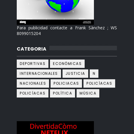
Para publicidad contacte a Frank Sànchez ; WS
8099015204
CATEGORIA
DEPORTIVAS
ECONÓMICAS
INTERNACIONALES
JUSTICIA
N
NACIONALES
POLICIACAS
POLICÌACAS
POLICÍACAS
POLÍTICA
MÙSICA