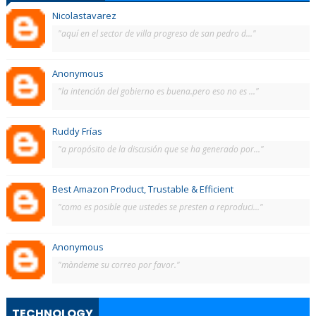
Nicolastavarez
"aquí en el sector de villa progreso de san pedro d..."
Anonymous
"la intención del gobierno es buena.pero eso no es ..."
Ruddy Frías
"a propósito de la discusión que se ha generado por..."
Best Amazon Product, Trustable & Efficient
"como es posible que ustedes se presten a reproduci..."
Anonymous
"màndeme su correo por favor."
TECHNOLOGY