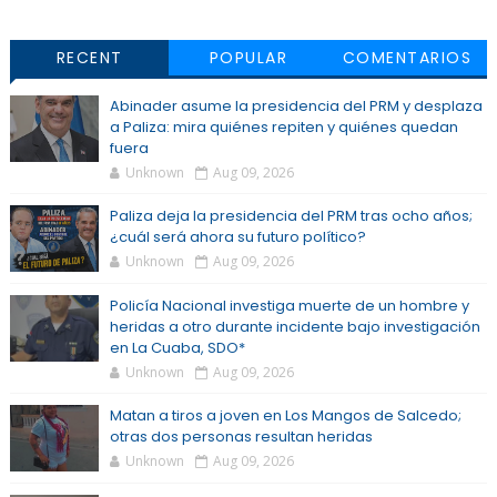
RECENT
POPULAR
COMENTARIOS
Abinader asume la presidencia del PRM y desplaza
a Paliza: mira quiénes repiten y quiénes quedan
fuera
Unknown
Aug 09, 2026
Paliza deja la presidencia del PRM tras ocho años;
¿cuál será ahora su futuro político?
Unknown
Aug 09, 2026
Policía Nacional investiga muerte de un hombre y
heridas a otro durante incidente bajo investigación
en La Cuaba, SDO*
Unknown
Aug 09, 2026
Matan a tiros a joven en Los Mangos de Salcedo;
otras dos personas resultan heridas
Unknown
Aug 09, 2026