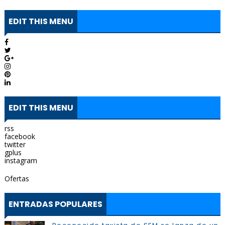
EDIT THIS MENU
EDIT THIS MENU
rss
facebook
twitter
gplus
instagram
Ofertas
ENTRADAS POPULARES