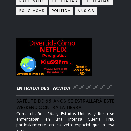
NACIONALES
POLICIACAS
POLICÌACAS
POLICÍACAS
POLÍTICA
MÙSICA
ENTRADA DESTACADA
SATÉLITE DE 56 AÑOS SE ESTRALLARÀ ESTE
WEEKEND CONTRA LA TIERRA
Corría el año 1964 y Estados Unidos y Rusia se
enfrentaban en una intensa Guerra Fría,
particularmente en su veta espacial que a esa
altur...