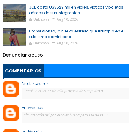
JCE gasta US$529 mil en viajes, viáticos y boletos
aéreos de sus integrantes
Unknown
Aug 10, 2026
Liranyi Alonso, la nueva estrella que irrumpió en el
atletismo dominicano
Unknown
Aug 10, 2026
Denunciar abuso
COMENTARIOS
Nicolastavarez
"aquí en el sector de villa progreso de san pedro d..."
Anonymous
"la intención del gobierno es buena.pero eso no es ..."
Ruddy Frías