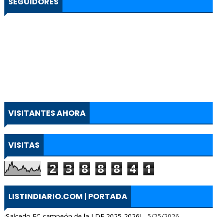
SEGUIDORES
VISITANTES AHORA
VISITAS
2
3
8
8
8
4
1
LISTINDIARIO.COM | PORTADA
¡Salcedo FC campeón de la LDF 2025-2026!
- 5/25/2026