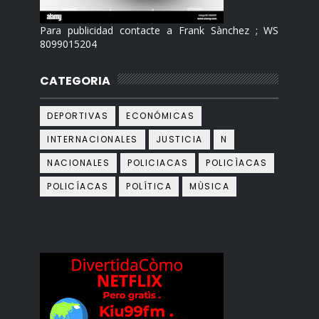
Para publicidad contacte a Frank Sànchez ; WS
8099015204
CATEGORIA
DEPORTIVAS
ECONÓMICAS
INTERNACIONALES
JUSTICIA
N
NACIONALES
POLICIACAS
POLICÌACAS
POLICÍACAS
POLÍTICA
MÙSICA