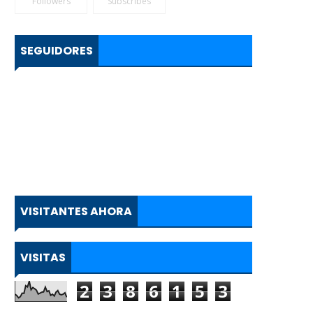
Followers
Subscribes
SEGUIDORES
VISITANTES AHORA
VISITAS
2
3
8
6
1
5
3