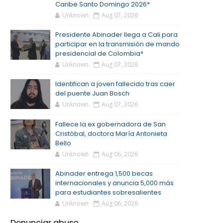
Caribe Santo Domingo 2026*
Unknown
Aug 07, 2026
Presidente Abinader llega a Cali para
participar en la transmisión de mando
presidencial de Colombia*
Unknown
Aug 07, 2026
Identifican a joven fallecido tras caer
del puente Juan Bosch
Unknown
Aug 07, 2026
Fallece la ex gobernadora de San
Cristóbal, doctora María Antonieta
Bello
Unknown
Aug 06, 2026
Abinader entrega 1,500 becas
internacionales y anuncia 5,000 más
para estudiantes sobresalientes
Unknown
Aug 06, 2026
Denunciar abuso