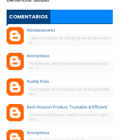
COMENTARIOS
Nicolastavarez
"aquí en el sector de villa progreso de san pedro
d..."
Anonymous
"la intención del gobierno es buena.pero eso no
es ..."
Ruddy Frías
"a propósito de la discusión que se ha generado
por..."
Best Amazon Product, Trustable & Efficient
"como es posible que ustedes se presten a repro
duci..."
Anonymous