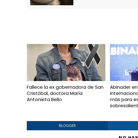
Fallece la ex gobernadora de San
Abinader en
Cristóbal, doctora María
internacion
Antonieta Bello
más para e
sobresalien
BLOGGER
NO HA