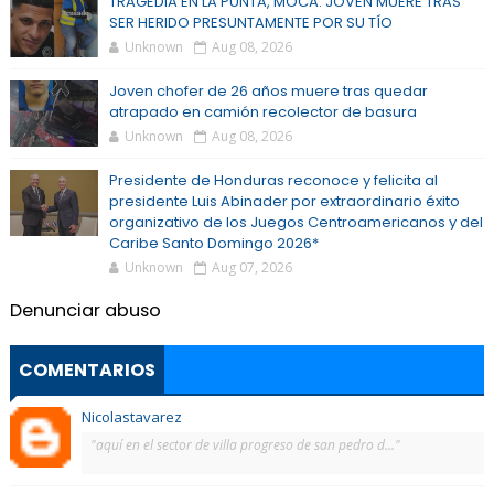
TRAGEDIA EN LA PUNTA, MOCA: JOVEN MUERE TRAS
SER HERIDO PRESUNTAMENTE POR SU TÍO
Unknown
Aug 08, 2026
Joven chofer de 26 años muere tras quedar
atrapado en camión recolector de basura
Unknown
Aug 08, 2026
Presidente de Honduras reconoce y felicita al
presidente Luis Abinader por extraordinario éxito
organizativo de los Juegos Centroamericanos y del
Caribe Santo Domingo 2026*
Unknown
Aug 07, 2026
Denunciar abuso
COMENTARIOS
Nicolastavarez
"aquí en el sector de villa progreso de san pedro d..."