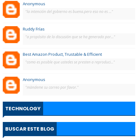
Anonymous
"la intención del gobierno es buena.pero eso no es ..."
Ruddy Frías
"a propósito de la discusión que se ha generado por..."
Best Amazon Product, Trustable & Efficient
"como es posible que ustedes se presten a reproduci..."
Anonymous
"màndeme su correo por favor."
TECHNOLOGY
BUSCAR ESTE BLOG