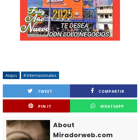
Atajos
# Internacionales
TWEET
COMPARTIR
PIN IT
WHATSAPP
About
Miradorweb.com