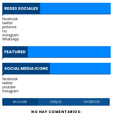
REDES SOCIALES
facebook
twitter
pinterest
rss
instagram
WhatsApp
FEATURED
SOCIAL MEDIA ICONS
facebook
twitter
youtube
instagram
BLOGGER
DISQUS
FACEBOOK
NO HAY COMENTARIOS: