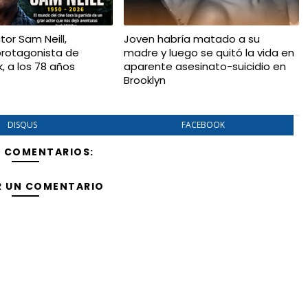
ctor Sam Neill,
Joven habría matado a su
 protagonista de
madre y luego se quitó la vida en
k, a los 78 años
aparente asesinato-suicidio en
Brooklyn
DISQUS
FACEBOOK
Y COMENTARIOS:
R UN COMENTARIO