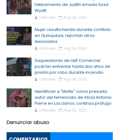
fallecimiento de Judith Amada Sosa
Wyatt
Unknown
Aug 04, 2026
Mujer resulta herida durante conflicto
en Quisqueya; reportan otros
lesionados
Unknown
Aug 04, 2026
Saqueadores de L&R Comercial
podrían enfrentar hasta dos años de
prisión por robo durante incendio
Unknown
Aug 04, 2026
Identifican a "Mofle" como presunto
autor del feminicidio de Alicia Antonio
Pierre en Los Llanos; continúa prófugo
Unknown
Aug 04, 2026
Denunciar abuso
COMENTARIOS