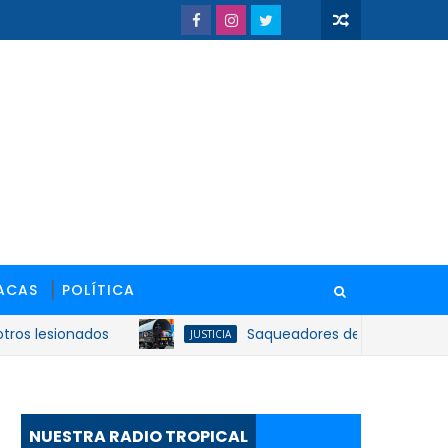
ACAS
POLÍTICA
esionados
Saqueadores de L&R Comercial podr
JUSTICIA
NUESTRA RADIO TROPICAL