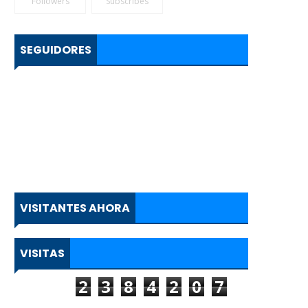
Followers
Subscribes
SEGUIDORES
VISITANTES AHORA
VISITAS
2
3
8
4
2
0
7