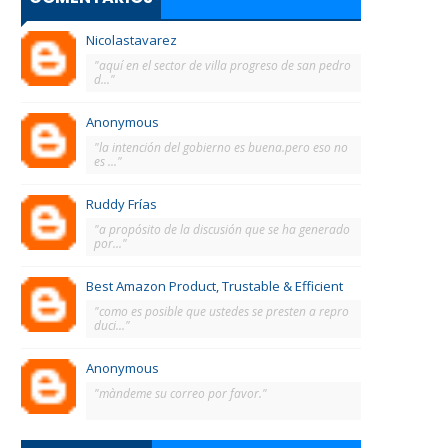
Nicolastavarez
"aquí en el sector de villa progreso de san pedro
d..."
Anonymous
"la intención del gobierno es buena.pero eso no
es ..."
Ruddy Frías
"a propósito de la discusión que se ha generado
por..."
Best Amazon Product, Trustable & Efficient
"como es posible que ustedes se presten a repro
duci..."
Anonymous
"màndeme su correo por favor."