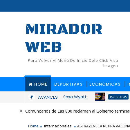
MIRADOR
WEB
Para Volver Al Menù De Inicio Dele Click A La
Imagen
HOME
DEPORTIVAS
ECONÓMICAS
imiento de Judith Amada Sosa Wyatt
AVANCES
Mujer
POLICIACAS
Comunitarios de Las 800 reclaman al Gobierno terminar
Home
Internacionales
ASTRAZENECA RETIRA VACUNA