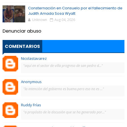
Consternación en Consuelo por el fallecimiento de
Judith Amada Sosa Wyatt
Unknown
Aug 04, 2026
Denunciar abuso
COMENTARIOS
Nicolastavarez
"aquí en el sector de villa progreso de san pedro d..."
Anonymous
"la intención del gobierno es buena.pero eso no es ..."
Ruddy Frías
"a propósito de la discusión que se ha generado por..."