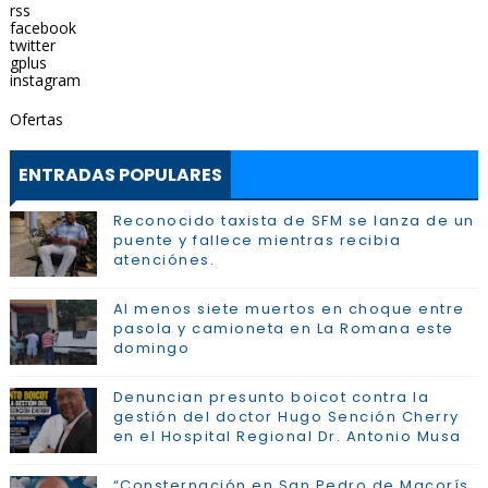
rss
facebook
twitter
gplus
instagram
Ofertas
ENTRADAS POPULARES
Reconocido taxista de SFM se lanza de un
puente y fallece mientras recibia
atenciónes.
Al menos siete muertos en choque entre
pasola y camioneta en La Romana este
domingo
Denuncian presunto boicot contra la
gestión del doctor Hugo Sención Cherry
en el Hospital Regional Dr. Antonio Musa
“Consternación en San Pedro de Macorís