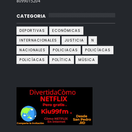
8099015204
CATEGORIA
DEPORTIVAS
ECONÓMICAS
INTERNACIONALES
JUSTICIA
N
NACIONALES
POLICIACAS
POLICÌACAS
POLICÍACAS
POLÍTICA
MÙSICA