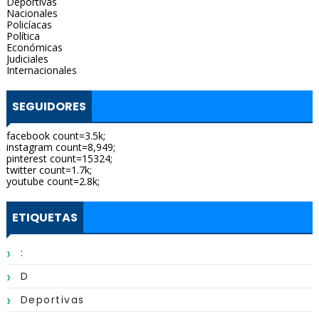
Deportivas
Nacionales
Policíacas
Política
Económicas
Judiciales
Internacionales
SEGUIDORES
facebook count=3.5k;
instagram count=8,949;
pinterest count=15324;
twitter count=1.7k;
youtube count=2.8k;
ETIQUETAS
:
D
Deportivas