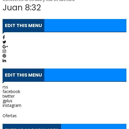
Juan 8:32
EDIT THIS MENU
EDIT THIS MENU
rss
facebook
twitter
gplus
instagram
Ofertas