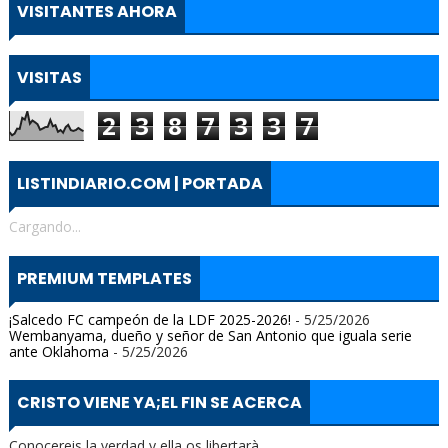
VISITANTES AHORA
VISITAS
2
3
8
7
3
3
7
LISTINDIARIO.COM | PORTADA
Cargando...
PREMIUM TEMPLATES
¡Salcedo FC campeón de la LDF 2025-2026!
- 5/25/2026
Wembanyama, dueño y señor de San Antonio que iguala serie
ante Oklahoma
- 5/25/2026
CRISTO VIENE YA;EL FIN SE ACERCA
Conocereis la verdad y ella os libertarà