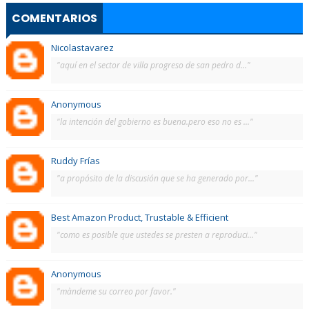
COMENTARIOS
Nicolastavarez
"aquí en el sector de villa progreso de san pedro d..."
Anonymous
"la intención del gobierno es buena.pero eso no es ..."
Ruddy Frías
"a propósito de la discusión que se ha generado por..."
Best Amazon Product, Trustable & Efficient
"como es posible que ustedes se presten a reproduci..."
Anonymous
"màndeme su correo por favor."