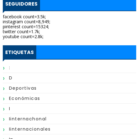
SEGUIDORES
facebook count=3.5k;
instagram count=8,949;
pinterest count=15324;
twitter count=1.7k;
youtube count=2.8k;
ETIQUETAS
:
D
Deportivas
Económicas
I
Iinternachonal
Iinternacionales