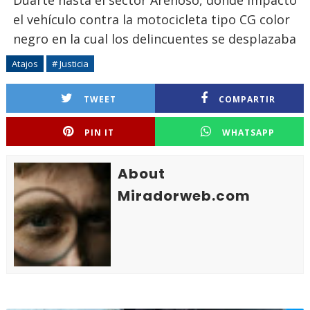
Duarte hasta el sector Arenoso, donde impactó
el vehículo contra la motocicleta tipo CG color
negro en la cual los delincuentes se desplazaba
Atajos
# Justicia
TWEET
COMPARTIR
PIN IT
WHATSAPP
About
Miradorweb.com