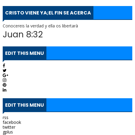
CRISTO VIENE YA;EL FIN SE ACERCA
Conocereis la verdad y ella os libertarà
Juan 8:32
EDIT THIS MENU
EDIT THIS MENU
rss
facebook
twitter
gplus