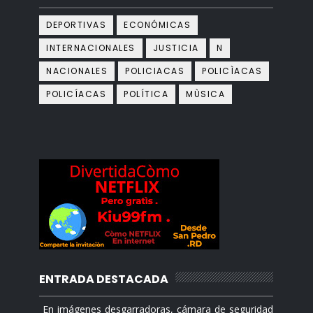
DEPORTIVAS
ECONÓMICAS
INTERNACIONALES
JUSTICIA
N
NACIONALES
POLICIACAS
POLICÌACAS
POLICÍACAS
POLÍTICA
MÙSICA
ENTRADA DESTACADA
En imágenes desgarradoras, cámara de seguridad