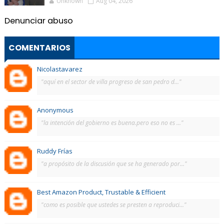
Unknown
Aug 04, 2026
Denunciar abuso
COMENTARIOS
Nicolastavarez
"aquí en el sector de villa progreso de san pedro d..."
Anonymous
"la intención del gobierno es buena.pero eso no es ..."
Ruddy Frías
"a propósito de la discusión que se ha generado por..."
Best Amazon Product, Trustable & Efficient
"como es posible que ustedes se presten a reproduci..."