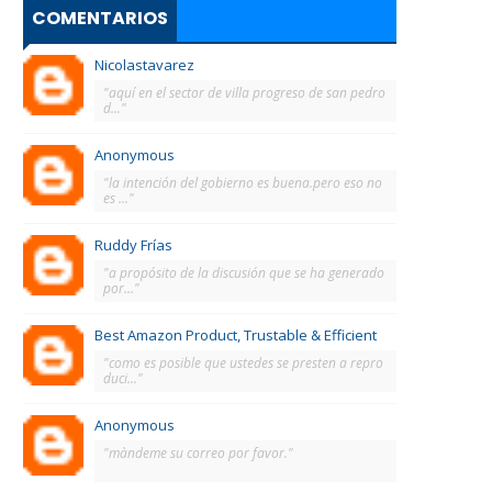
COMENTARIOS
Nicolastavarez
"aquí en el sector de villa progreso de san pedro
d..."
Anonymous
"la intención del gobierno es buena.pero eso no
es ..."
Ruddy Frías
"a propósito de la discusión que se ha generado
por..."
Best Amazon Product, Trustable & Efficient
"como es posible que ustedes se presten a repro
duci..."
Anonymous
"màndeme su correo por favor."