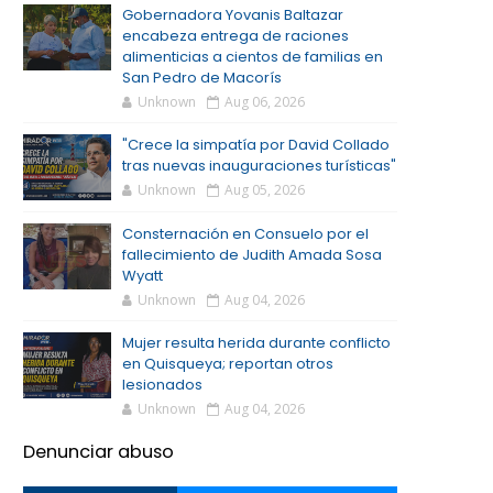
Gobernadora Yovanis Baltazar
encabeza entrega de raciones
alimenticias a cientos de familias en
San Pedro de Macorís
Unknown
Aug 06, 2026
"Crece la simpatía por David Collado
tras nuevas inauguraciones turísticas"
Unknown
Aug 05, 2026
Consternación en Consuelo por el
fallecimiento de Judith Amada Sosa
Wyatt
Unknown
Aug 04, 2026
Mujer resulta herida durante conflicto
en Quisqueya; reportan otros
lesionados
Unknown
Aug 04, 2026
Denunciar abuso