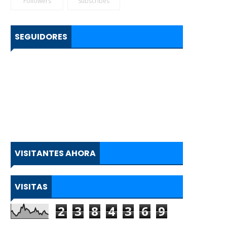
Followers
Subscribes
SEGUIDORES
VISITANTES AHORA
VISITAS
2
3
8
4
3
6
9