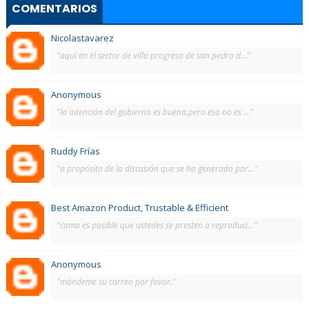
COMENTARIOS
Nicolastavarez
"aquí en el sector de villa progreso de san pedro d..."
Anonymous
"la intención del gobierno es buena.pero eso no es ..."
Ruddy Frías
"a propósito de la discusión que se ha generado por..."
Best Amazon Product, Trustable & Efficient
"como es posible que ustedes se presten a reproduci..."
Anonymous
"màndeme su correo por favor."