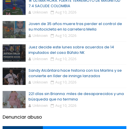
🚨 ÚLTIMA HORA: FUERTE TERREMOTO DE MAGNITUD
7.4 SACUDE COLOMBIA
Unknown
Aug 10, 2026
Joven de 35 años muere tras perder el control de
su motocicleta en la carretera Mella
Unknown
Aug 10, 2026
Juez decide este lunes sobre acuerdos de 14
imputados del caso Búfalo NK
Unknown
Aug 10, 2026
Sandy Alcántara hace historia con los Marlins y se
convierte en líder de innings lanzados
Unknown
Aug 10, 2026
221 días sin Brianna: miles de desaparecidos y una
búsqueda que no termina
Unknown
Aug 10, 2026
Denunciar abuso