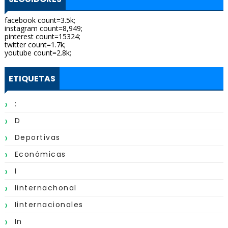
facebook count=3.5k;
instagram count=8,949;
pinterest count=15324;
twitter count=1.7k;
youtube count=2.8k;
ETIQUETAS
:
D
Deportivas
Económicas
I
Iinternachonal
Iinternacionales
In