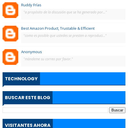
Ruddy Frías
"a propósito de la discusión que se ha generado por..."
Best Amazon Product, Trustable & Efficient
"como es posible que ustedes se presten a reproduci..."
Anonymous
"màndeme su correo por favor."
TECHNOLOGY
BUSCAR ESTE BLOG
VISITANTES AHORA