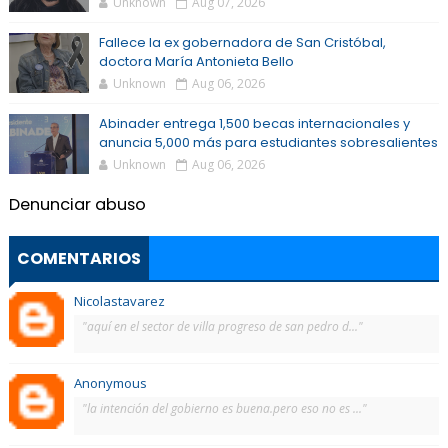
Unknown
Aug 07, 2026
Fallece la ex gobernadora de San Cristóbal,
doctora María Antonieta Bello
Unknown
Aug 06, 2026
Abinader entrega 1,500 becas internacionales y
anuncia 5,000 más para estudiantes sobresalientes
Unknown
Aug 06, 2026
Denunciar abuso
COMENTARIOS
Nicolastavarez
"aquí en el sector de villa progreso de san pedro d..."
Anonymous
"la intención del gobierno es buena.pero eso no es ..."