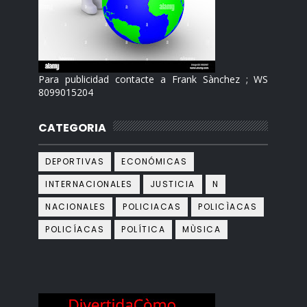
Para publicidad contacte a Frank Sànchez ; WS
8099015204
CATEGORIA
DEPORTIVAS
ECONÓMICAS
INTERNACIONALES
JUSTICIA
N
NACIONALES
POLICIACAS
POLICÌACAS
POLICÍACAS
POLÍTICA
MÙSICA