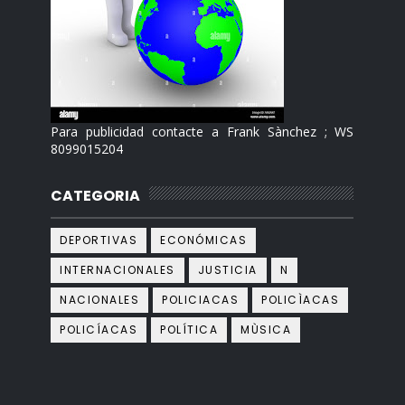
Para publicidad contacte a Frank Sànchez ; WS
8099015204
CATEGORIA
DEPORTIVAS
ECONÓMICAS
INTERNACIONALES
JUSTICIA
N
NACIONALES
POLICIACAS
POLICÌACAS
POLICÍACAS
POLÍTICA
MÙSICA