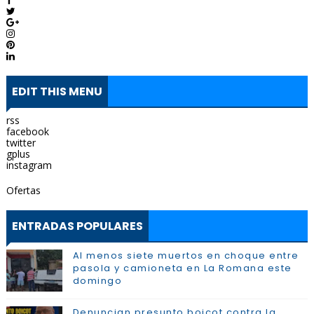
EDIT THIS MENU
rss
facebook
twitter
gplus
instagram
Ofertas
ENTRADAS POPULARES
Al menos siete muertos en choque entre
pasola y camioneta en La Romana este
domingo
Denuncian presunto boicot contra la