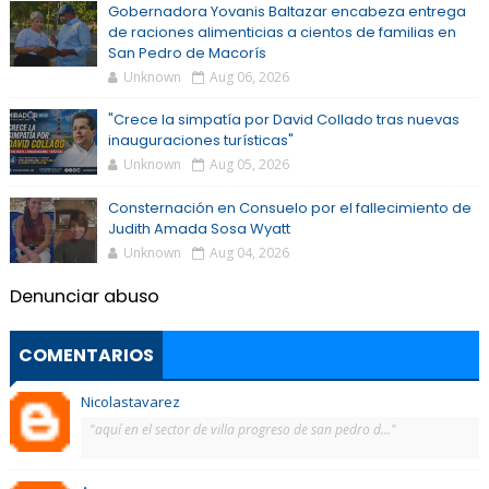
Gobernadora Yovanis Baltazar encabeza entrega
de raciones alimenticias a cientos de familias en
San Pedro de Macorís
Unknown
Aug 06, 2026
"Crece la simpatía por David Collado tras nuevas
inauguraciones turísticas"
Unknown
Aug 05, 2026
Consternación en Consuelo por el fallecimiento de
Judith Amada Sosa Wyatt
Unknown
Aug 04, 2026
Denunciar abuso
COMENTARIOS
Nicolastavarez
"aquí en el sector de villa progreso de san pedro d..."