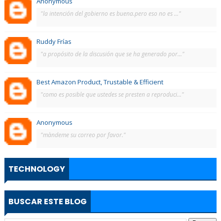
Anonymous
"la intención del gobierno es buena.pero eso no es ..."
Ruddy Frías
"a propósito de la discusión que se ha generado por..."
Best Amazon Product, Trustable & Efficient
"como es posible que ustedes se presten a reproduci..."
Anonymous
"màndeme su correo por favor."
TECHNOLOGY
BUSCAR ESTE BLOG