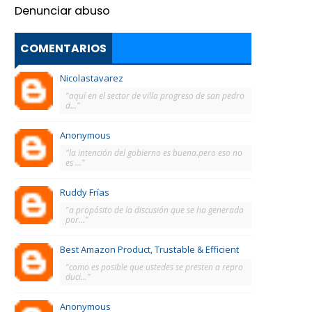
Denunciar abuso
COMENTARIOS
Nicolastavarez
"aquí en el sector de villa progreso de san pedro
d..."
Anonymous
"la intención del gobierno es buena.pero eso no
es ..."
Ruddy Frías
"a propósito de la discusión que se ha generado
por..."
Best Amazon Product, Trustable & Efficient
"como es posible que ustedes se presten a repro
duci..."
Anonymous