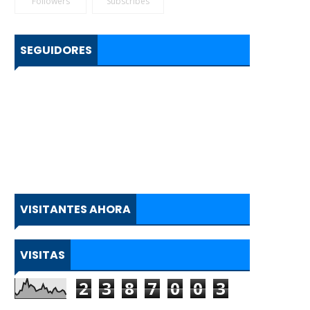
Followers
Subscribes
SEGUIDORES
VISITANTES AHORA
VISITAS
2
3
8
7
0
0
3