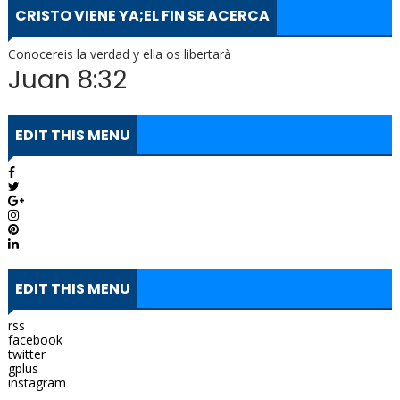
CRISTO VIENE YA;EL FIN SE ACERCA
Conocereis la verdad y ella os libertarà
Juan 8:32
EDIT THIS MENU
EDIT THIS MENU
rss
facebook
twitter
gplus
instagram