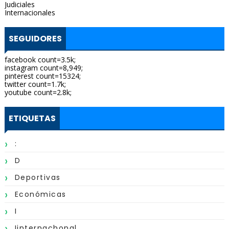
Judiciales
Internacionales
SEGUIDORES
facebook count=3.5k;
instagram count=8,949;
pinterest count=15324;
twitter count=1.7k;
youtube count=2.8k;
ETIQUETAS
:
D
Deportivas
Económicas
I
Iinternachonal