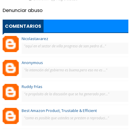
Denunciar abuso
COMENTARIOS
Nicolastavarez
"aquí en el sector de villa progreso de san pedro d..."
Anonymous
"la intención del gobierno es buena.pero eso no es ..."
Ruddy Frías
"a propósito de la discusión que se ha generado por..."
Best Amazon Product, Trustable & Efficient
"como es posible que ustedes se presten a reproduci..."