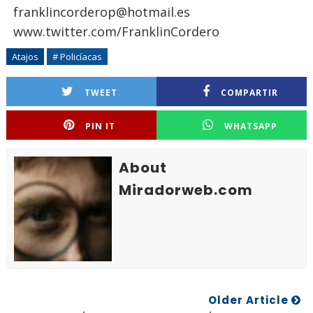
franklincorderop@hotmail.es
www.twitter.com/FranklinCordero
Atajos
# Policíacas
TWEET
COMPARTIR
PIN IT
WHATSAPP
About
Miradorweb.com
Older Article