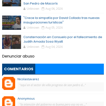
San Pedro de Macorís
Unknown
Aug 06, 2026
"Crece la simpatía por David Collado tras nuevas
inauguraciones turísticas"
Unknown
Aug 05, 2026
Consternación en Consuelo por el fallecimiento de
Judith Amada Sosa Wyatt
Unknown
Aug 04, 2026
Denunciar abuso
COMENTARIOS
Nicolastavarez
"aquí en el sector de villa progreso de san pedro d..."
Anonymous
"la intención del gobierno es buena.pero eso no es ..."