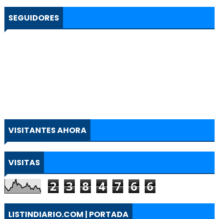
SEGUIDORES
VISITANTES AHORA
VISITAS
2
3
8
4
7
6
6
LISTINDIARIO.COM | PORTADA