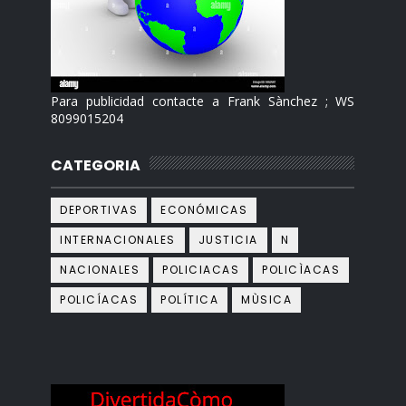
Para publicidad contacte a Frank Sànchez ; WS
8099015204
CATEGORIA
DEPORTIVAS
ECONÓMICAS
INTERNACIONALES
JUSTICIA
N
NACIONALES
POLICIACAS
POLICÌACAS
POLICÍACAS
POLÍTICA
MÙSICA