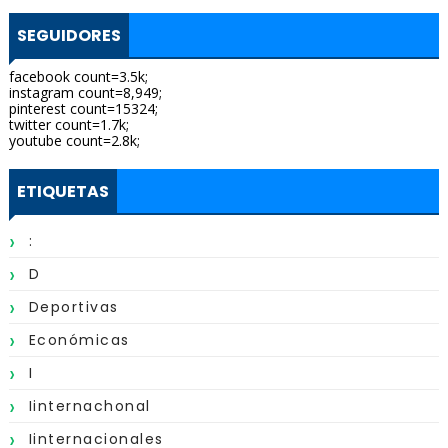
SEGUIDORES
facebook count=3.5k;
instagram count=8,949;
pinterest count=15324;
twitter count=1.7k;
youtube count=2.8k;
ETIQUETAS
:
D
Deportivas
Económicas
I
Iinternachonal
Iinternacionales