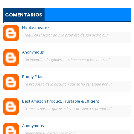
COMENTARIOS
Nicolastavarez
"aquí en el sector de villa progreso de san pedro d..."
Anonymous
"la intención del gobierno es buena.pero eso no es ..."
Ruddy Frías
"a propósito de la discusión que se ha generado por..."
Best Amazon Product, Trustable & Efficient
"como es posible que ustedes se presten a reproduci..."
Anonymous
"màndeme su correo por favor."