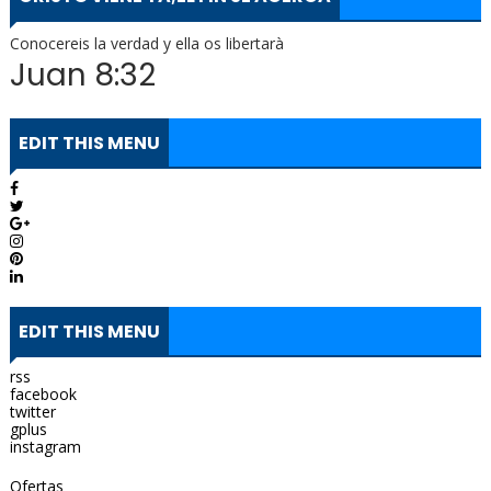
Conocereis la verdad y ella os libertarà
Juan 8:32
EDIT THIS MENU
EDIT THIS MENU
rss
facebook
twitter
gplus
instagram
Ofertas