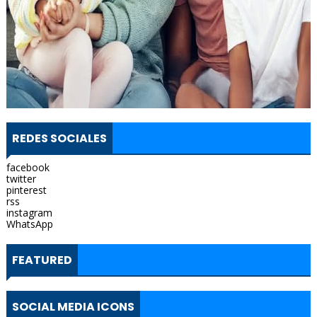
REDES SOCIALES
facebook
twitter
pinterest
rss
instagram
WhatsApp
FEATURED
SOCIAL MEDIA ICONS