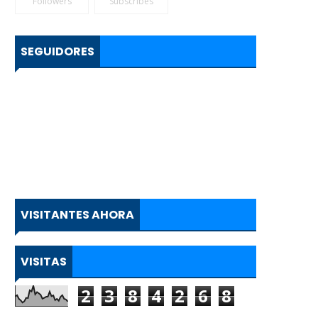
Followers
Subscribes
SEGUIDORES
VISITANTES AHORA
VISITAS
2
3
8
4
2
6
8