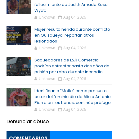
fallecimiento de Judith Amada Sosa
Wyatt
Unknown
Aug 04, 2026
Mujer resulta herida durante conflicto
en Quisqueya; reportan otros
lesionados
Unknown
Aug 04, 2026
Saqueadores de L&R Comercial
podrían enfrentar hasta dos años de
prisión por robo durante incendio
Unknown
Aug 04, 2026
Identifican a "Mofle" como presunto
autor del feminicidio de Alicia Antonio
Pierre en Los Llanos; continúa prófugo
Unknown
Aug 04, 2026
Denunciar abuso
COMENTARIOS