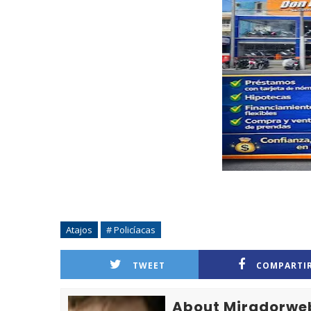
Atajos
# Policíacas
TWEET
COMPARTI
About Miradorwe