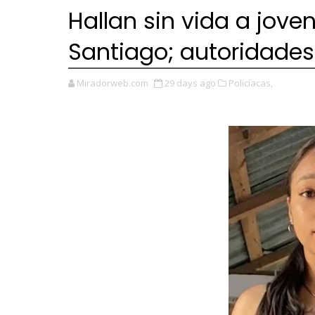
Hallan sin vida a jov
Santiago; autoridades
Miradorweb.com
29 days ago
Policíacas,