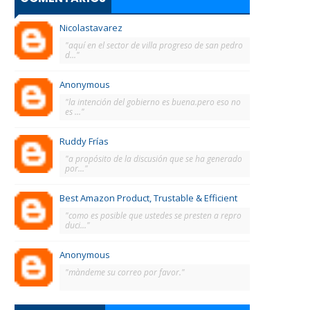
Nicolastavarez
"aquí en el sector de villa progreso de san pedro
d..."
Anonymous
"la intención del gobierno es buena.pero eso no
es ..."
Ruddy Frías
"a propósito de la discusión que se ha generado
por..."
Best Amazon Product, Trustable & Efficient
"como es posible que ustedes se presten a repro
duci..."
Anonymous
"màndeme su correo por favor."