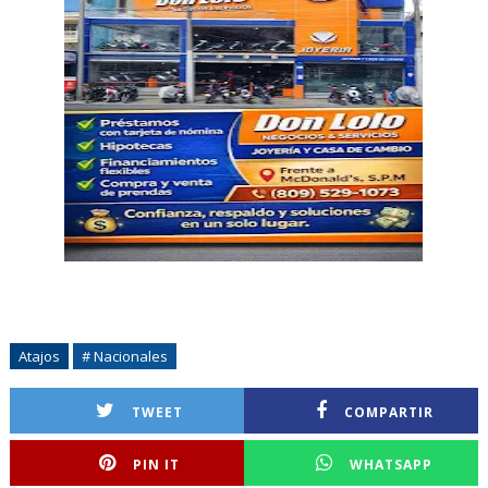
Atajos
# Nacionales
TWEET
COMPARTIR
PIN IT
WHATSAPP