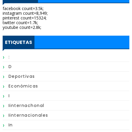
facebook count=3.5k;
instagram count=8,949;
pinterest count=15324;
twitter count=1.7k;
youtube count=2.8k;
ETIQUETAS
:
D
Deportivas
Económicas
I
Iinternachonal
Iinternacionales
In