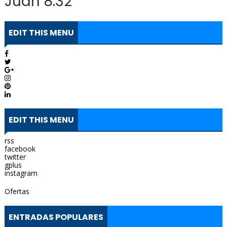
Juan 8:32
EDIT THIS MENU
EDIT THIS MENU
rss
facebook
twitter
gplus
instagram
Ofertas
ENTRADAS POPULARES