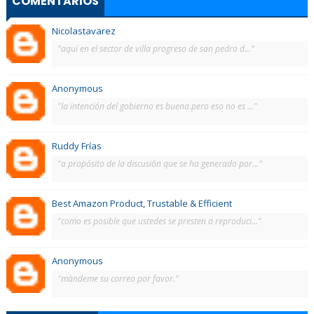
COMENTARIOS
Nicolastavarez
"aquí en el sector de villa progreso de san pedro d..."
Anonymous
"la intención del gobierno es buena.pero eso no es ..."
Ruddy Frías
"a propósito de la discusión que se ha generado por..."
Best Amazon Product, Trustable & Efficient
"como es posible que ustedes se presten a reproduci..."
Anonymous
"màndeme su correo por favor."