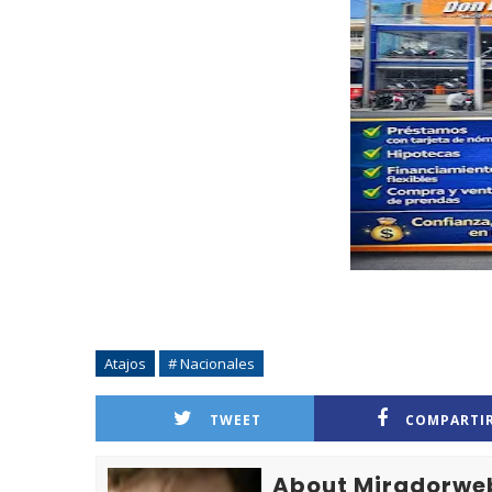
Atajos
# Nacionales
TWEET
COMPARTI
About Miradorwe