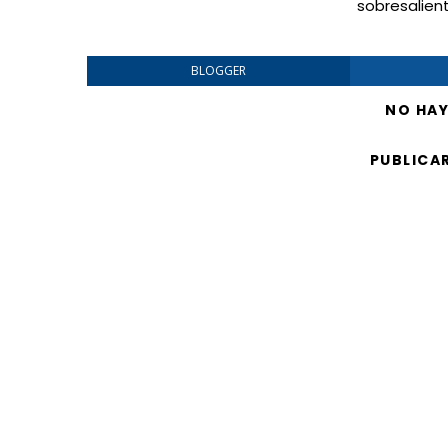
sobresalien
BLOGGER
NO HA
PUBLICA