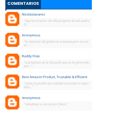
COMENTARIOS
Nicolastavarez
"aquí en el sector de villa progreso de san pedro
d..."
Anonymous
"la intención del gobierno es buena.pero eso no
es ..."
Ruddy Frías
"a propósito de la discusión que se ha generado
por..."
Best Amazon Product, Trustable & Efficient
"como es posible que ustedes se presten a repro
duci..."
Anonymous
"màndeme su correo por favor."