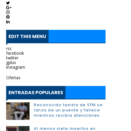
EDIT THIS MENU
rss
facebook
twitter
gplus
instagram
Ofertas
ENTRADAS POPULARES
Reconocido taxista de SFM se
lanza de un puente y fallece
mientras recibia atenciónes.
Al menos siete muertos en