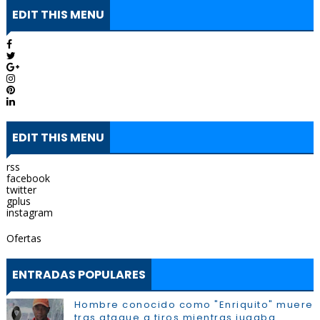
EDIT THIS MENU
EDIT THIS MENU
rss
facebook
twitter
gplus
instagram
Ofertas
ENTRADAS POPULARES
Hombre conocido como "Enriquito" muere
tras ataque a tiros mientras jugaba