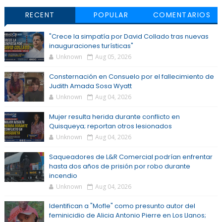
RECENT
POPULAR
COMENTARIOS
"Crece la simpatía por David Collado tras nuevas
inauguraciones turísticas"
Unknown
Aug 05, 2026
Consternación en Consuelo por el fallecimiento de
Judith Amada Sosa Wyatt
Unknown
Aug 04, 2026
Mujer resulta herida durante conflicto en
Quisqueya; reportan otros lesionados
Unknown
Aug 04, 2026
Saqueadores de L&R Comercial podrían enfrentar
hasta dos años de prisión por robo durante
incendio
Unknown
Aug 04, 2026
Identifican a "Mofle" como presunto autor del
feminicidio de Alicia Antonio Pierre en Los Llanos;