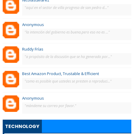
Nicolastavarez
"aquí en el sector de villa progreso de san pedro d..."
Anonymous
"la intención del gobierno es buena.pero eso no es ..."
Ruddy Frías
"a propósito de la discusión que se ha generado por..."
Best Amazon Product, Trustable & Efficient
"como es posible que ustedes se presten a reproduci..."
Anonymous
"màndeme su correo por favor."
TECHNOLOGY