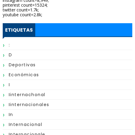
instagram count=8,949;
pinterest count=15324;
twitter count=1.7k;
youtube count=2.8k;
ETIQUETAS
:
D
Deportivas
Económicas
I
Iinternachonal
Iinternacionales
In
Internacional
Internacionale