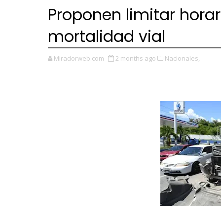
Proponen limitar hora
mortalidad vial
Miradorweb.com
2 months ago
Nacionales,