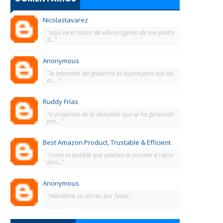
Nicolastavarez
"aquí en el sector de villa progreso de san pedro
d..."
Anonymous
"la intención del gobierno es buena.pero eso no
es ..."
Ruddy Frías
"a propósito de la discusión que se ha generado
por..."
Best Amazon Product, Trustable & Efficient
"como es posible que ustedes se presten a repro
duci..."
Anonymous
"màndeme su correo por favor."