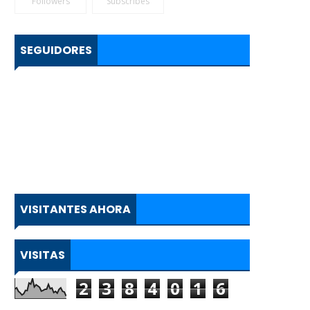
Followers
Subscribes
SEGUIDORES
VISITANTES AHORA
VISITAS
2
3
8
4
0
1
6