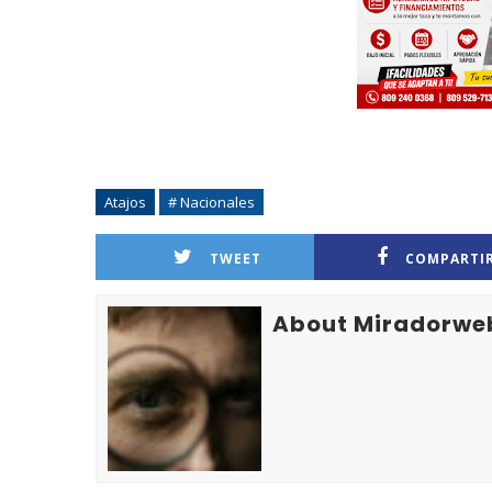
Atajos
# Nacionales
TWEET
COMPARTI
About Miradorwe