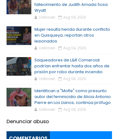
fallecimiento de Judith Amada Sosa
Wyatt
Unknown
Aug 04, 2026
Mujer resulta herida durante conflicto
en Quisqueya; reportan otros
lesionados
Unknown
Aug 04, 2026
Saqueadores de L&R Comercial
podrían enfrentar hasta dos años de
prisión por robo durante incendio
Unknown
Aug 04, 2026
Identifican a "Mofle" como presunto
autor del feminicidio de Alicia Antonio
Pierre en Los Llanos; continúa prófugo
Unknown
Aug 04, 2026
Denunciar abuso
COMENTARIOS